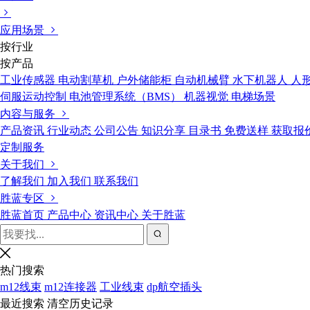
应用场景
按行业
按产品
工业传感器
电动割草机
户外储能柜
自动机械臂
水下机器人
人
伺服运动控制
电池管理系统（BMS）
机器视觉
电梯场景
内容与服务
产品资讯
行业动态
公司公告
知识分享
目录书
免费送样
获取报
定制服务
关于我们
了解我们
加入我们
联系我们
胜蓝专区
胜蓝首页
产品中心
资讯中心
关于胜蓝
热门搜索
m12线束
m12连接器
工业线束
dp航空插头
最近搜索
清空历史记录