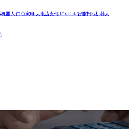
形机器人
白色家电
大电流充储
I/O-Link
智能扫地机器人
价