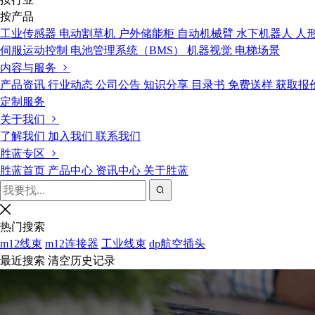
按产品
工业传感器
电动割草机
户外储能柜
自动机械臂
水下机器人
人
伺服运动控制
电池管理系统（BMS）
机器视觉
电梯场景
内容与服务
产品资讯
行业动态
公司公告
知识分享
目录书
免费送样
获取报
定制服务
关于我们
了解我们
加入我们
联系我们
胜蓝专区
胜蓝首页
产品中心
资讯中心
关于胜蓝
热门搜索
m12线束
m12连接器
工业线束
dp航空插头
最近搜索
清空历史记录