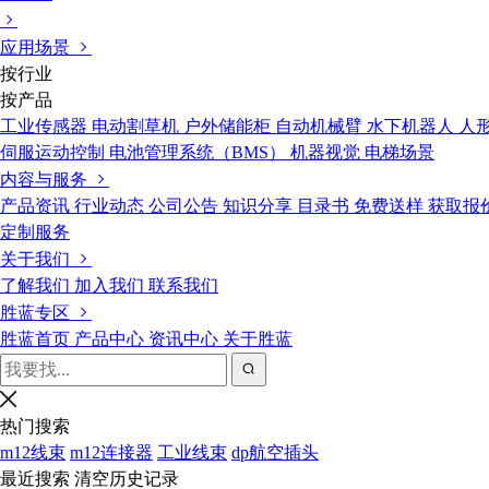
应用场景
按行业
按产品
工业传感器
电动割草机
户外储能柜
自动机械臂
水下机器人
人
伺服运动控制
电池管理系统（BMS）
机器视觉
电梯场景
内容与服务
产品资讯
行业动态
公司公告
知识分享
目录书
免费送样
获取报
定制服务
关于我们
了解我们
加入我们
联系我们
胜蓝专区
胜蓝首页
产品中心
资讯中心
关于胜蓝
热门搜索
m12线束
m12连接器
工业线束
dp航空插头
最近搜索
清空历史记录