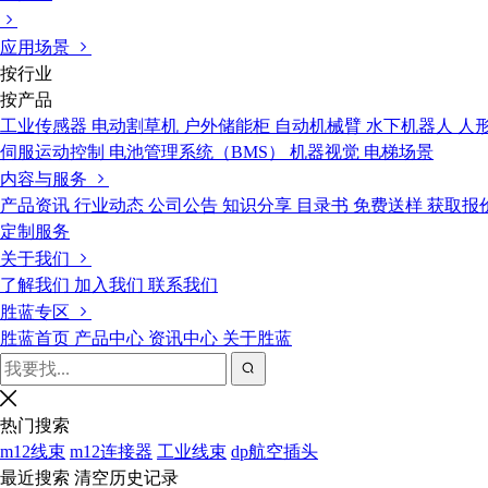
应用场景
按行业
按产品
工业传感器
电动割草机
户外储能柜
自动机械臂
水下机器人
人
伺服运动控制
电池管理系统（BMS）
机器视觉
电梯场景
内容与服务
产品资讯
行业动态
公司公告
知识分享
目录书
免费送样
获取报
定制服务
关于我们
了解我们
加入我们
联系我们
胜蓝专区
胜蓝首页
产品中心
资讯中心
关于胜蓝
热门搜索
m12线束
m12连接器
工业线束
dp航空插头
最近搜索
清空历史记录