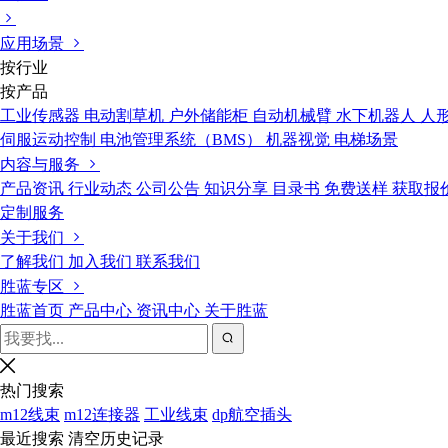
应用场景
按行业
按产品
工业传感器
电动割草机
户外储能柜
自动机械臂
水下机器人
人
伺服运动控制
电池管理系统（BMS）
机器视觉
电梯场景
内容与服务
产品资讯
行业动态
公司公告
知识分享
目录书
免费送样
获取报
定制服务
关于我们
了解我们
加入我们
联系我们
胜蓝专区
胜蓝首页
产品中心
资讯中心
关于胜蓝
热门搜索
m12线束
m12连接器
工业线束
dp航空插头
最近搜索
清空历史记录