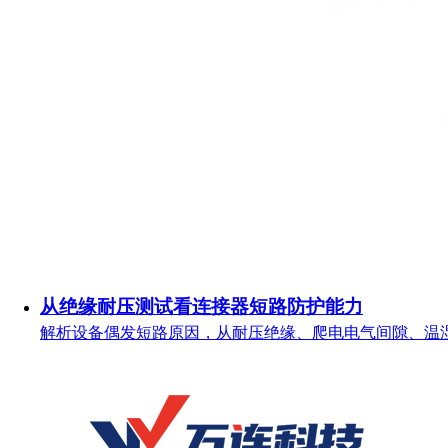
从绝缘耐压测试看连接器短路防护能力
解析设备偶发短路原因，从耐压绝缘、爬电电气间隙、温