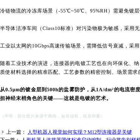
冷链物流的冷冻库场景（-55℃~50℃、95%RH）需避免镀
半导体洁净车间（Class10标准）对污染物极为敏感，采用无
工业以太网的10Gbps高速传输场景，需降低信号衰减，采用
随着工业技术的演进，连接器的电镀工艺也在向环保化、纳
质使
材料选择的精准匹配、工艺参数的精密控制、场景需求
从0.5μm的镀金层到500h的盐雾防护，从1A/dm²的
担神经末梢角色的关键——
这就是
电镀的艺术。
（声明：部分图片来源于网络，如有侵权，联系即删）
上一篇：
人型机器人视觉如何实现？M12型连接器是关键
下一篇：
人形机器人连接器团体标准启动编制，行业将告别样