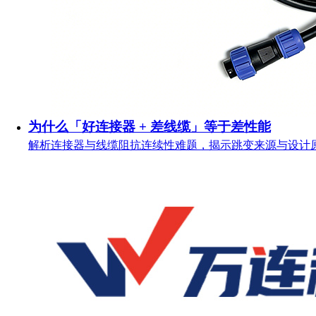
为什么「好连接器 + 差线缆」等于差性能
解析连接器与线缆阻抗连续性难题，揭示跳变来源与设计