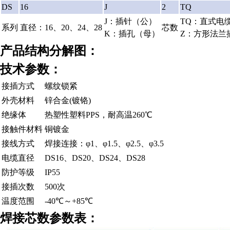
DS
16
J
2
TQ
J：插针（公）
TQ：直式电
系列
直径：16、20、24、28
芯数
K：插孔（母）
Z：方形法兰
产品结构分解图：
技术参数：
接插方式
螺纹锁紧
外壳材料
锌合金(镀铬)
绝缘体
热塑性塑料PPS，耐高温260℃
接触件材料
铜镀金
接线方式
焊接连接：φ1、φ1.5、φ2.5、φ3.5
电缆直径
DS16、DS20、DS24、DS28
防护等级
IP55
接插次数
500次
温度范围
-40℃～+85℃
焊接芯数参数表：