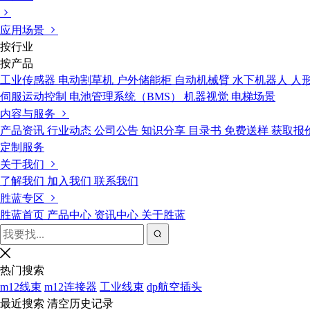
应用场景
按行业
按产品
工业传感器
电动割草机
户外储能柜
自动机械臂
水下机器人
人
伺服运动控制
电池管理系统（BMS）
机器视觉
电梯场景
内容与服务
产品资讯
行业动态
公司公告
知识分享
目录书
免费送样
获取报
定制服务
关于我们
了解我们
加入我们
联系我们
胜蓝专区
胜蓝首页
产品中心
资讯中心
关于胜蓝
热门搜索
m12线束
m12连接器
工业线束
dp航空插头
最近搜索
清空历史记录