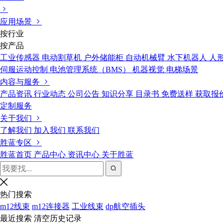
应用场景
按行业
按产品
工业传感器
电动割草机
户外储能柜
自动机械臂
水下机器人
人
伺服运动控制
电池管理系统（BMS）
机器视觉
电梯场景
内容与服务
产品资讯
行业动态
公司公告
知识分享
目录书
免费送样
获取报
定制服务
关于我们
了解我们
加入我们
联系我们
胜蓝专区
胜蓝首页
产品中心
资讯中心
关于胜蓝
热门搜索
m12线束
m12连接器
工业线束
dp航空插头
最近搜索
清空历史记录