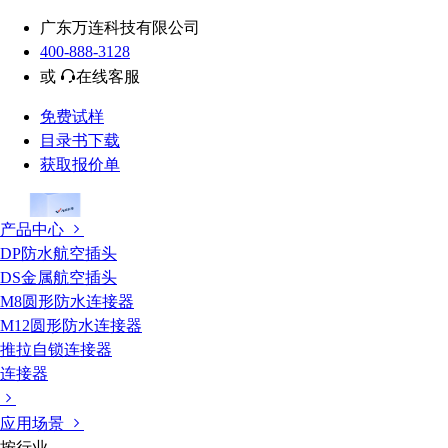
广东万连科技有限公司
400-888-3128
或
在线客服
免费试样
目录书下载
获取报价单
产品中心
DP防水航空插头
DS金属航空插头
M8圆形防水连接器
M12圆形防水连接器
推拉自锁连接器
连接器
应用场景
按行业