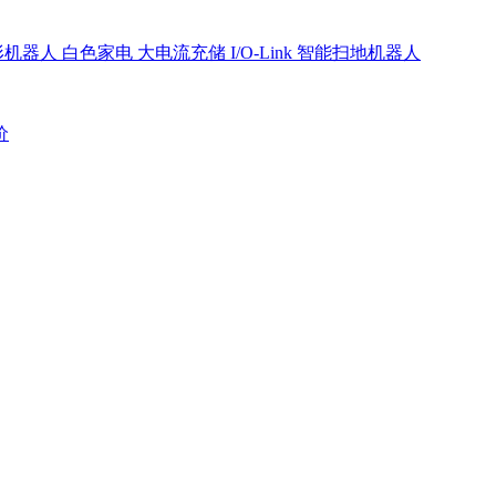
形机器人
白色家电
大电流充储
I/O-Link
智能扫地机器人
价