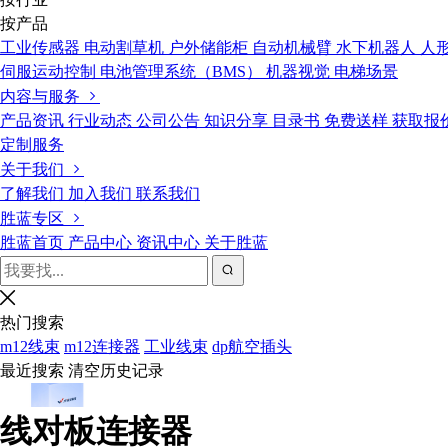
按产品
工业传感器
电动割草机
户外储能柜
自动机械臂
水下机器人
人
伺服运动控制
电池管理系统（BMS）
机器视觉
电梯场景
内容与服务
产品资讯
行业动态
公司公告
知识分享
目录书
免费送样
获取报
定制服务
关于我们
了解我们
加入我们
联系我们
胜蓝专区
胜蓝首页
产品中心
资讯中心
关于胜蓝
热门搜索
m12线束
m12连接器
工业线束
dp航空插头
最近搜索
清空历史记录
线对板连接器