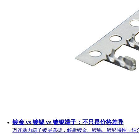
镀金 vs 镀锡 vs 镀银端子：不只是价格差异
万连助力端子镀层选型，解析镀金、镀锡、镀银特性，结