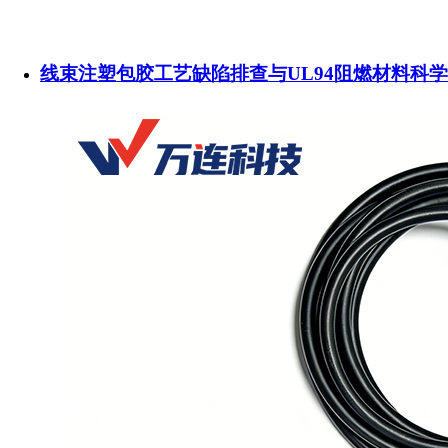
线束注塑包胶工艺缺陷排查与UL94阻燃材料科