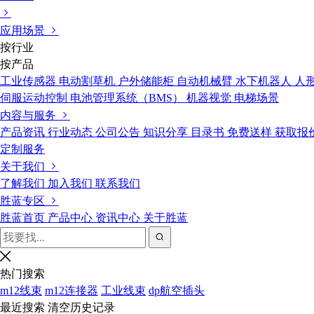
应用场景
按行业
按产品
工业传感器
电动割草机
户外储能柜
自动机械臂
水下机器人
人
伺服运动控制
电池管理系统（BMS）
机器视觉
电梯场景
内容与服务
产品资讯
行业动态
公司公告
知识分享
目录书
免费送样
获取报
定制服务
关于我们
了解我们
加入我们
联系我们
胜蓝专区
胜蓝首页
产品中心
资讯中心
关于胜蓝
热门搜索
m12线束
m12连接器
工业线束
dp航空插头
最近搜索
清空历史记录