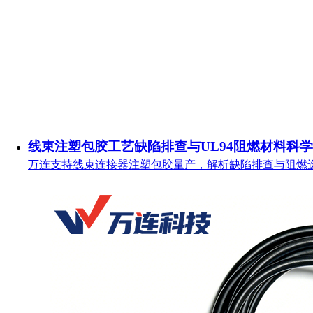
线束注塑包胶工艺缺陷排查与UL94阻燃材料科
万连支持线束连接器注塑包胶量产，解析缺陷排查与阻燃