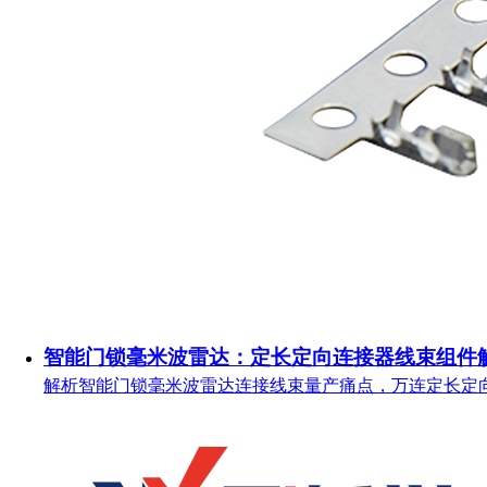
智能门锁毫米波雷达：定长定向连接器线束组件
解析智能门锁毫米波雷达连接线束量产痛点，万连定长定