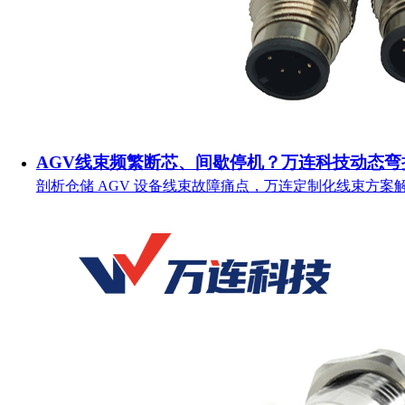
AGV线束频繁断芯、间歇停机？万连科技动态弯
剖析仓储 AGV 设备线束故障痛点，万连定制化线束方