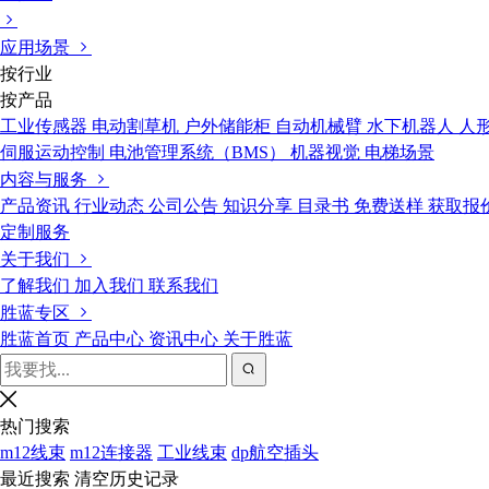
应用场景
按行业
按产品
工业传感器
电动割草机
户外储能柜
自动机械臂
水下机器人
人
伺服运动控制
电池管理系统（BMS）
机器视觉
电梯场景
内容与服务
产品资讯
行业动态
公司公告
知识分享
目录书
免费送样
获取报
定制服务
关于我们
了解我们
加入我们
联系我们
胜蓝专区
胜蓝首页
产品中心
资讯中心
关于胜蓝
热门搜索
m12线束
m12连接器
工业线束
dp航空插头
最近搜索
清空历史记录