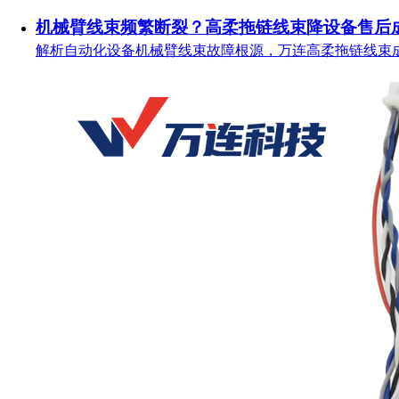
机械臂线束频繁断裂？高柔拖链线束降设备售后
解析自动化设备机械臂线束故障根源，万连高柔拖链线束