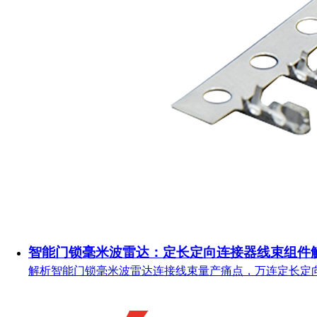
智能门锁毫米波雷达：定长定向连接器线束组件
解析智能门锁毫米波雷达连接线束量产痛点，万连定长定