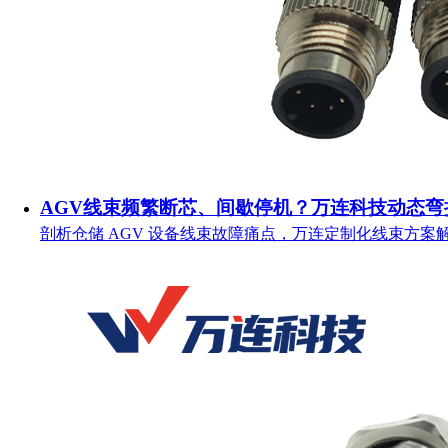
AGV线束频繁断芯、间歇停机？万连科技动态弯
剖析仓储 AGV 设备线束故障痛点，万连定制化线束方