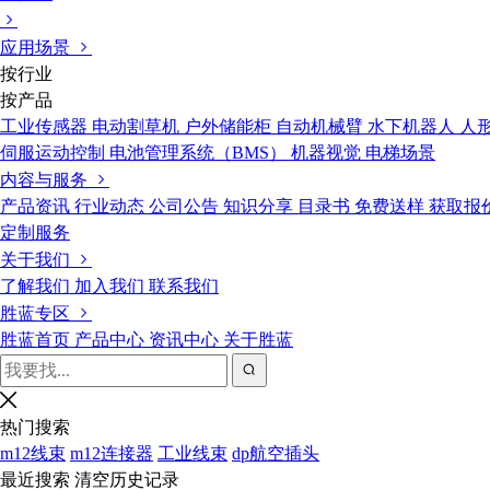
应用场景
按行业
按产品
工业传感器
电动割草机
户外储能柜
自动机械臂
水下机器人
人
伺服运动控制
电池管理系统（BMS）
机器视觉
电梯场景
内容与服务
产品资讯
行业动态
公司公告
知识分享
目录书
免费送样
获取报
定制服务
关于我们
了解我们
加入我们
联系我们
胜蓝专区
胜蓝首页
产品中心
资讯中心
关于胜蓝
热门搜索
m12线束
m12连接器
工业线束
dp航空插头
最近搜索
清空历史记录