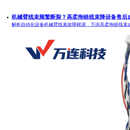
机械臂线束频繁断裂？高柔拖链线束降设备售后
解析自动化设备机械臂线束故障根源，万连高柔拖链线束