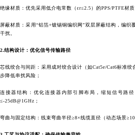
绝缘材质：优先采用低介电常数（εr≤2.5）的PPS/PTFE材
屏蔽材质：采用“铝箔+镀锡铜编织网”双层屏蔽结构，编织
干扰。
2.结构设计：优化信号传输路径
芯线绞合与间距：采用成对绞合设计（如Cat5e/Cat6标
步降低串扰风险；
连接器结构：优化连接器内部引脚布局，缩短信号路径
≤-25dB@1GHz；
弯曲与固定结构：线束弯曲半径≥8×线缆直径（动态场景≥1
3.工艺与协议适配：确保传输兼容性