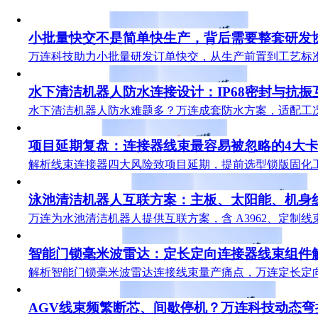
小批量快交不是简单快生产，背后需要整套研发
万连科技助力小批量研发订单快交，从生产前置到工艺标
水下清洁机器人防水连接设计：IP68密封与抗振
水下清洁机器人防水难题多？万连成套防水方案，适配工
项目延期复盘：连接器线束最容易被忽略的4大
解析线束连接器四大风险致项目延期，提前选型锁版固化
泳池清洁机器人互联方案：主板、太阳能、机身
万连为水池清洁机器人提供互联方案，含 A3962、定制线
智能门锁毫米波雷达：定长定向连接器线束组件
解析智能门锁毫米波雷达连接线束量产痛点，万连定长定
AGV线束频繁断芯、间歇停机？万连科技动态弯