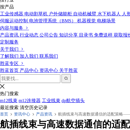
按产品
工业传感器
电动割草机
户外储能柜
自动机械臂
水下机器人
人
伺服运动控制
电池管理系统（BMS）
机器视觉
电梯场景
内容与服务
产品资讯
行业动态
公司公告
知识分享
目录书
免费送样
获取报
定制服务
关于我们
了解我们
加入我们
联系我们
胜蓝专区
胜蓝首页
产品中心
资讯中心
关于胜蓝
热门搜索
m12线束
m12连接器
工业线束
dp航空插头
最近搜索
清空历史记录
首页
资讯中心
产品资讯
航插线束与高速数据通信的适配策略—
航插线束与高速数据通信的适配