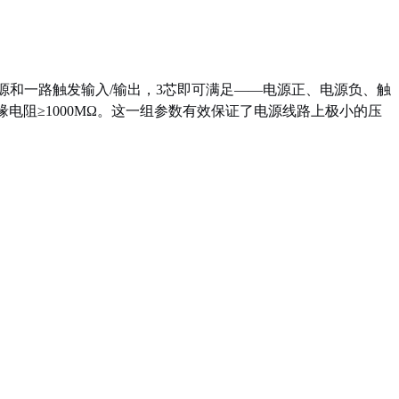
电源和一路触发输入/输出，3芯即可满足——电源正、电源负、触
缘电阻≥1000MΩ。这一组参数有效保证了电源线路上极小的压