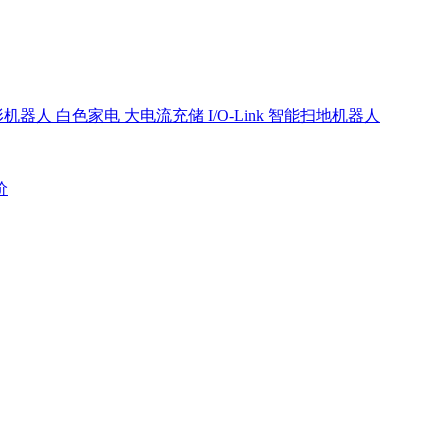
形机器人
白色家电
大电流充储
I/O-Link
智能扫地机器人
价