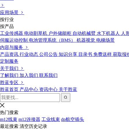
应用场景
按行业
按产品
工业传感器
电动割草机
户外储能柜
自动机械臂
水下机器人
人
伺服运动控制
电池管理系统（BMS）
机器视觉
电梯场景
内容与服务
产品资讯
行业动态
公司公告
知识分享
目录书
免费送样
获取报
定制服务
关于我们
了解我们
加入我们
联系我们
胜蓝专区
胜蓝首页
产品中心
资讯中心
关于胜蓝
热门搜索
m12线束
m12连接器
工业线束
dp航空插头
最近搜索
清空历史记录