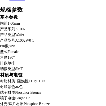
规格参数
基本参数
间距
1.00mm
产品系列
A1002
产品类型
Wafer
产品型号
A1002W0-1
Pin数
8Pin
型式
Female
角度
180°
排数
单排
端接类型
SMT
材质与电镀
树脂材质+阻燃性
LCP,E130i
树脂颜色
本色
端子材质
Phosphor Bronze
端子电镀
Bright Tin
外壳/焊片材质
Phosphor Bronze