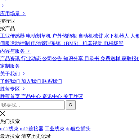
应用场景
按行业
按产品
工业传感器
电动割草机
户外储能柜
自动机械臂
水下机器人
人
伺服运动控制
电池管理系统（BMS）
机器视觉
电梯场景
内容与服务
产品资讯
行业动态
公司公告
知识分享
目录书
免费送样
获取报
定制服务
关于我们
了解我们
加入我们
联系我们
胜蓝专区
胜蓝首页
产品中心
资讯中心
关于胜蓝
热门搜索
m12线束
m12连接器
工业线束
dp航空插头
最近搜索
清空历史记录