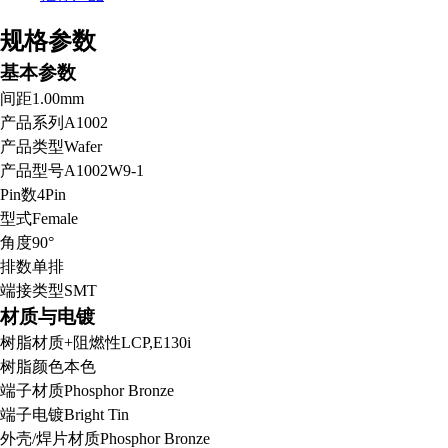
规格参数
基本参数
间距
1.00mm
产品系列
A1002
产品类型
Wafer
产品型号
A1002W9-1
Pin数
4Pin
型式
Female
角度
90°
排数
单排
端接类型
SMT
材质与电镀
树脂材质+阻燃性
LCP,E130i
树脂颜色
本色
端子材质
Phosphor Bronze
端子电镀
Bright Tin
外壳/焊片材质
Phosphor Bronze