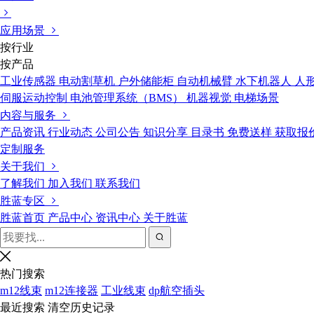
应用场景
按行业
按产品
工业传感器
电动割草机
户外储能柜
自动机械臂
水下机器人
人
伺服运动控制
电池管理系统（BMS）
机器视觉
电梯场景
内容与服务
产品资讯
行业动态
公司公告
知识分享
目录书
免费送样
获取报
定制服务
关于我们
了解我们
加入我们
联系我们
胜蓝专区
胜蓝首页
产品中心
资讯中心
关于胜蓝
热门搜索
m12线束
m12连接器
工业线束
dp航空插头
最近搜索
清空历史记录