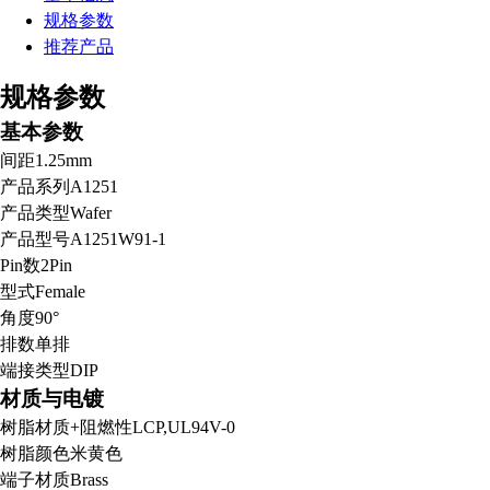
规格参数
推荐产品
规格参数
基本参数
间距
1.25mm
产品系列
A1251
产品类型
Wafer
产品型号
A1251W91-1
Pin数
2Pin
型式
Female
角度
90°
排数
单排
端接类型
DIP
材质与电镀
树脂材质+阻燃性
LCP,UL94V-0
树脂颜色
米黄色
端子材质
Brass