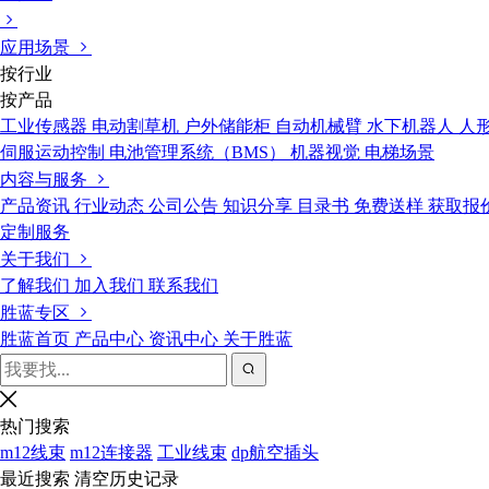
应用场景
按行业
按产品
工业传感器
电动割草机
户外储能柜
自动机械臂
水下机器人
人
伺服运动控制
电池管理系统（BMS）
机器视觉
电梯场景
内容与服务
产品资讯
行业动态
公司公告
知识分享
目录书
免费送样
获取报
定制服务
关于我们
了解我们
加入我们
联系我们
胜蓝专区
胜蓝首页
产品中心
资讯中心
关于胜蓝
热门搜索
m12线束
m12连接器
工业线束
dp航空插头
最近搜索
清空历史记录