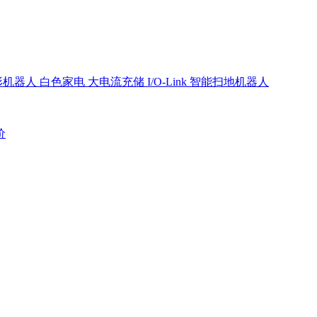
形机器人
白色家电
大电流充储
I/O-Link
智能扫地机器人
价