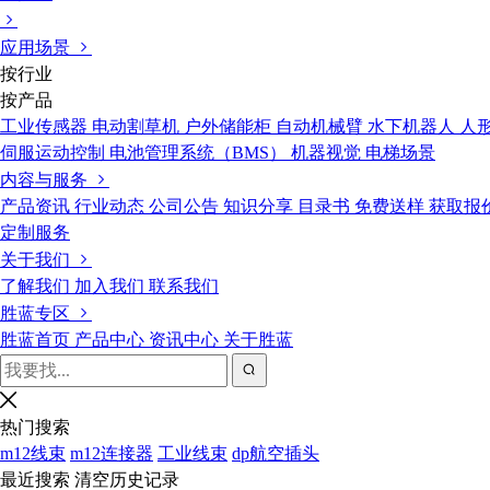
应用场景
按行业
按产品
工业传感器
电动割草机
户外储能柜
自动机械臂
水下机器人
人
伺服运动控制
电池管理系统（BMS）
机器视觉
电梯场景
内容与服务
产品资讯
行业动态
公司公告
知识分享
目录书
免费送样
获取报
定制服务
关于我们
了解我们
加入我们
联系我们
胜蓝专区
胜蓝首页
产品中心
资讯中心
关于胜蓝
热门搜索
m12线束
m12连接器
工业线束
dp航空插头
最近搜索
清空历史记录