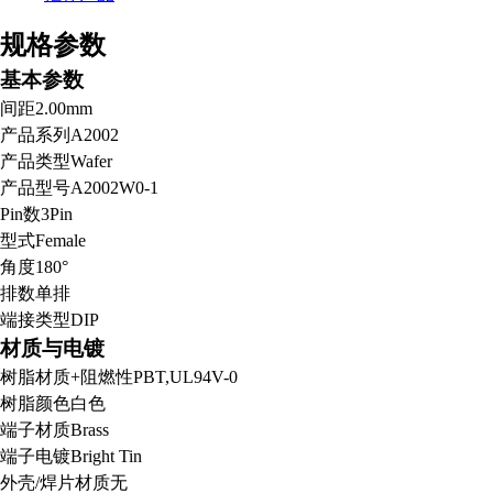
规格参数
基本参数
间距
2.00mm
产品系列
A2002
产品类型
Wafer
产品型号
A2002W0-1
Pin数
3Pin
型式
Female
角度
180°
排数
单排
端接类型
DIP
材质与电镀
树脂材质+阻燃性
PBT,UL94V-0
树脂颜色
白色
端子材质
Brass
端子电镀
Bright Tin
外壳/焊片材质
无