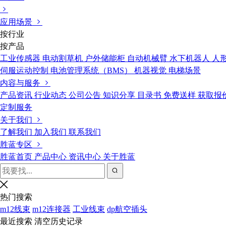
应用场景
按行业
按产品
工业传感器
电动割草机
户外储能柜
自动机械臂
水下机器人
人
伺服运动控制
电池管理系统（BMS）
机器视觉
电梯场景
内容与服务
产品资讯
行业动态
公司公告
知识分享
目录书
免费送样
获取报
定制服务
关于我们
了解我们
加入我们
联系我们
胜蓝专区
胜蓝首页
产品中心
资讯中心
关于胜蓝
热门搜索
m12线束
m12连接器
工业线束
dp航空插头
最近搜索
清空历史记录