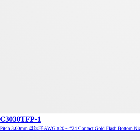
C3030TFP-1
Pitch 3.00mm 母端子AWG #20～#24 Contact Gold Flash Bottom Nic