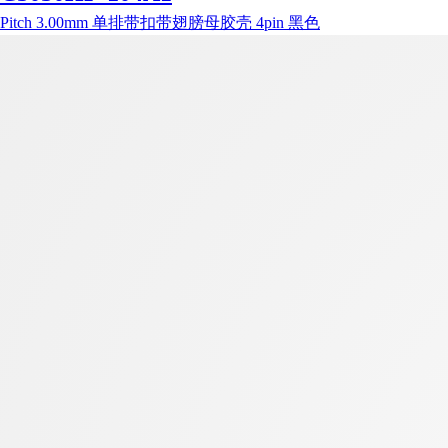
Pitch 3.00mm 单排带扣带翅膀母胶壳 4pin 黑色