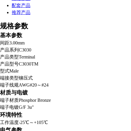
配套产品
推荐产品
规格参数
基本参数
间距
3.00mm
产品系列
C3030
产品类型
Terminal
产品型号
C3030TM
型式
Male
端接类型
铆压式
端子线规
AWG#20～#24
材质与电镀
端子材质
Phosphor Bronze
端子电镀
G/F 3u"
环境特性
工作温度
-25℃～+105℃
电气参数