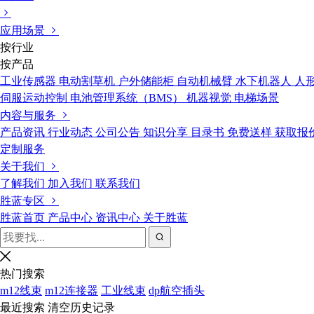
应用场景
按行业
按产品
工业传感器
电动割草机
户外储能柜
自动机械臂
水下机器人
人
伺服运动控制
电池管理系统（BMS）
机器视觉
电梯场景
内容与服务
产品资讯
行业动态
公司公告
知识分享
目录书
免费送样
获取报
定制服务
关于我们
了解我们
加入我们
联系我们
胜蓝专区
胜蓝首页
产品中心
资讯中心
关于胜蓝
热门搜索
m12线束
m12连接器
工业线束
dp航空插头
最近搜索
清空历史记录