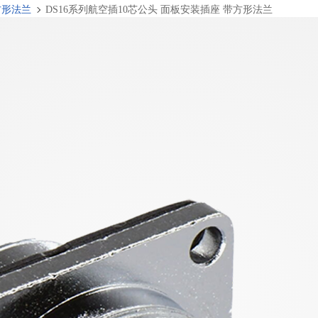
方形法兰
DS16系列航空插10芯公头 面板安装插座 带方形法兰