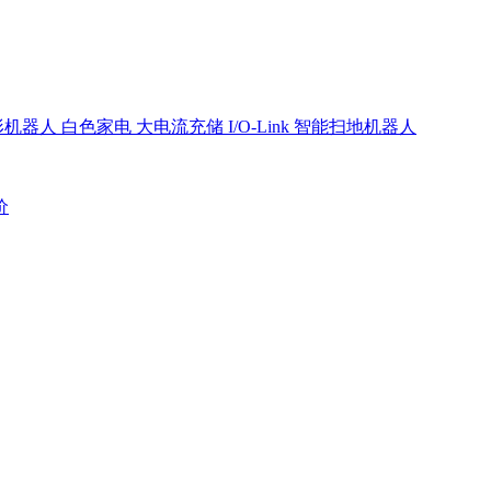
形机器人
白色家电
大电流充储
I/O-Link
智能扫地机器人
价