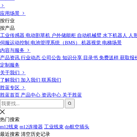
应用场景
按行业
按产品
工业传感器
电动割草机
户外储能柜
自动机械臂
水下机器人
人
伺服运动控制
电池管理系统（BMS）
机器视觉
电梯场景
内容与服务
产品资讯
行业动态
公司公告
知识分享
目录书
免费送样
获取报
定制服务
关于我们
了解我们
加入我们
联系我们
胜蓝专区
胜蓝首页
产品中心
资讯中心
关于胜蓝
热门搜索
m12线束
m12连接器
工业线束
dp航空插头
最近搜索
清空历史记录