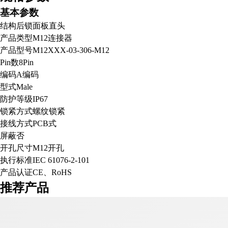
基本参数
结构
后锁面板直头
产品类型
M12连接器
产品型号
M12XXX-03-306-M12
Pin数
8Pin
编码
A编码
型式
Male
防护等级
IP67
锁紧方式
螺纹锁紧
接线方式
PCB式
屏蔽
否
开孔尺寸
M12开孔
执行标准
IEC 61076-2-101
产品认证
CE、RoHS
推荐产品