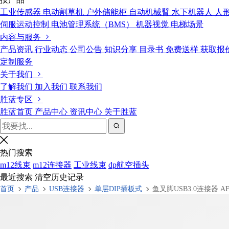
工业传感器
电动割草机
户外储能柜
自动机械臂
水下机器人
人
伺服运动控制
电池管理系统（BMS）
机器视觉
电梯场景
内容与服务
产品资讯
行业动态
公司公告
知识分享
目录书
免费送样
获取报
定制服务
关于我们
了解我们
加入我们
联系我们
胜蓝专区
胜蓝首页
产品中心
资讯中心
关于胜蓝
热门搜索
m12线束
m12连接器
工业线束
dp航空插头
最近搜索
清空历史记录
首页
产品
USB连接器
单层DIP插板式
鱼叉脚USB3.0连接器 AF 