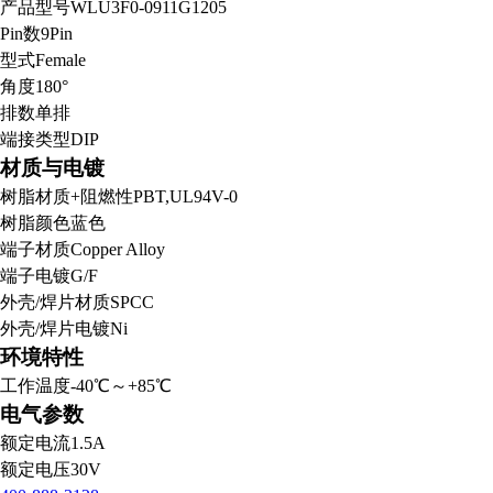
产品型号
WLU3F0-0911G1205
Pin数
9Pin
型式
Female
角度
180°
排数
单排
端接类型
DIP
材质与电镀
树脂材质+阻燃性
PBT,UL94V-0
树脂颜色
蓝色
端子材质
Copper Alloy
端子电镀
G/F
外壳/焊片材质
SPCC
外壳/焊片电镀
Ni
环境特性
工作温度
-40℃～+85℃
电气参数
额定电流
1.5A
额定电压
30V