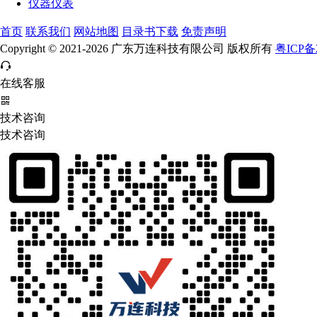
仪器仪表
首页
联系我们
网站地图
目录书下载
免责声明
Copyright © 2021-2026 广东万连科技有限公司 版权所有
粤ICP备2
在线客服
技术咨询
技术咨询