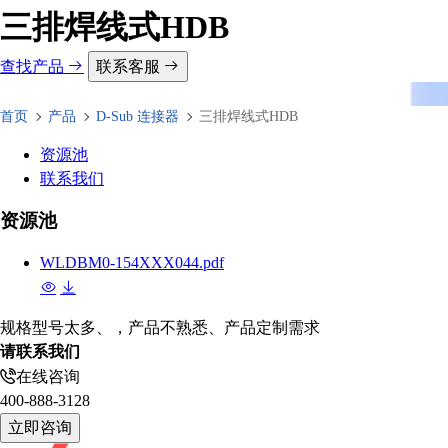
三排焊线式HDB
查找产品
联系客服
首页
产品
D-Sub 连接器
三排焊线式HDB
资源池
联系我们
资源池
WLDBM0-154XXX044.pdf
规格型号太多、，产品不熟悉、产品定制需求
请联系我们
在线咨询
400-888-3128
立即咨询