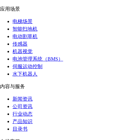
应用场景
电梯场景
智能扫地机
电动割草机
传感器
机器视觉
电池管理系统（BMS）
伺服运动控制
水下机器人
内容与服务
新闻资讯
公司资讯
行业动态
产品知识
目录书