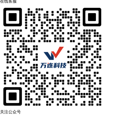
在线客服
关注公众号