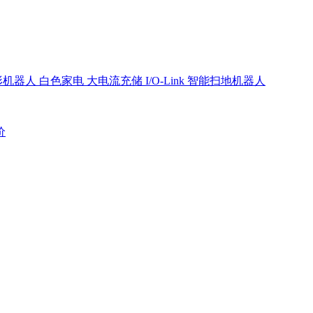
形机器人
白色家电
大电流充储
I/O-Link
智能扫地机器人
价