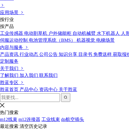
应用场景
按行业
按产品
工业传感器
电动割草机
户外储能柜
自动机械臂
水下机器人
人
伺服运动控制
电池管理系统（BMS）
机器视觉
电梯场景
内容与服务
产品资讯
行业动态
公司公告
知识分享
目录书
免费送样
获取报
定制服务
关于我们
了解我们
加入我们
联系我们
胜蓝专区
胜蓝首页
产品中心
资讯中心
关于胜蓝
热门搜索
m12线束
m12连接器
工业线束
dp航空插头
最近搜索
清空历史记录