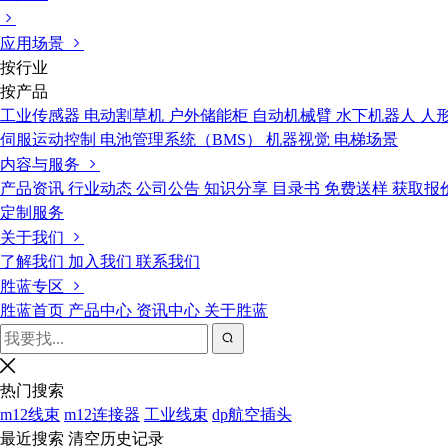
应用场景
按行业
按产品
工业传感器
电动割草机
户外储能柜
自动机械臂
水下机器人
人
伺服运动控制
电池管理系统（BMS）
机器视觉
电梯场景
内容与服务
产品资讯
行业动态
公司公告
知识分享
目录书
免费送样
获取报
定制服务
关于我们
了解我们
加入我们
联系我们
胜蓝专区
胜蓝首页
产品中心
资讯中心
关于胜蓝
热门搜索
m12线束
m12连接器
工业线束
dp航空插头
最近搜索
清空历史记录