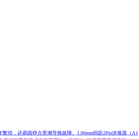
还易因焊点受潮导致故障。1.00mm间距2Pin连接器（A1