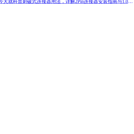
天就科普刺破式连接器用法，详解2Pin连接器安装指南与1.00m