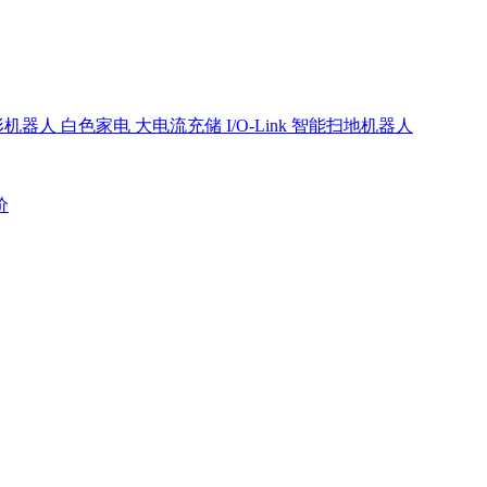
形机器人
白色家电
大电流充储
I/O-Link
智能扫地机器人
价