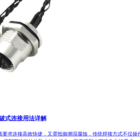
0）刺破式连接用法详解
求连接高效快捷，又需抵御潮湿腐蚀，传统焊接方式不仅操作繁琐，