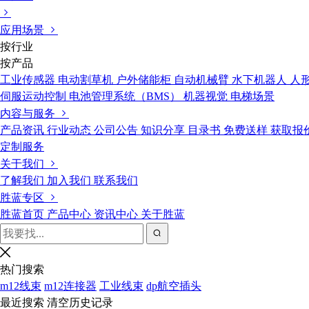
应用场景
按行业
按产品
工业传感器
电动割草机
户外储能柜
自动机械臂
水下机器人
人
伺服运动控制
电池管理系统（BMS）
机器视觉
电梯场景
内容与服务
产品资讯
行业动态
公司公告
知识分享
目录书
免费送样
获取报
定制服务
关于我们
了解我们
加入我们
联系我们
胜蓝专区
胜蓝首页
产品中心
资讯中心
关于胜蓝
热门搜索
m12线束
m12连接器
工业线束
dp航空插头
最近搜索
清空历史记录