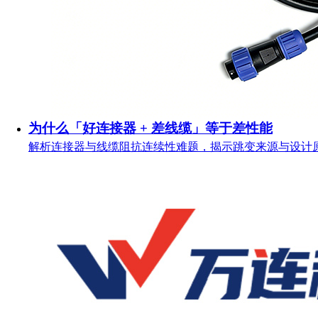
为什么「好连接器 + 差线缆」等于差性能
解析连接器与线缆阻抗连续性难题，揭示跳变来源与设计