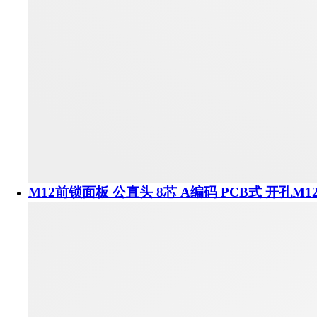
M12前锁面板 公直头 8芯 A编码 PCB式 开孔M1