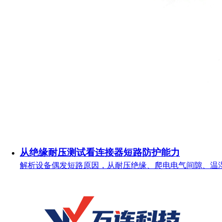
从绝缘耐压测试看连接器短路防护能力
解析设备偶发短路原因，从耐压绝缘、爬电电气间隙、温