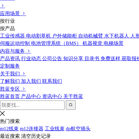
应用场景
按行业
按产品
工业传感器
电动割草机
户外储能柜
自动机械臂
水下机器人
人
伺服运动控制
电池管理系统（BMS）
机器视觉
电梯场景
内容与服务
产品资讯
行业动态
公司公告
知识分享
目录书
免费送样
获取报
定制服务
关于我们
了解我们
加入我们
联系我们
胜蓝专区
胜蓝首页
产品中心
资讯中心
关于胜蓝
热门搜索
m12线束
m12连接器
工业线束
dp航空插头
最近搜索
清空历史记录