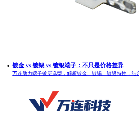
镀金 vs 镀锡 vs 镀银端子：不只是价格差异
万连助力端子镀层选型，解析镀金、镀锡、镀银特性，结