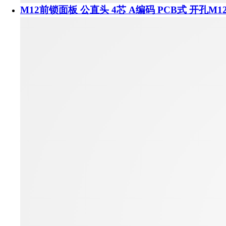
M12前锁面板 公直头 4芯 A编码 PCB式 开孔M1