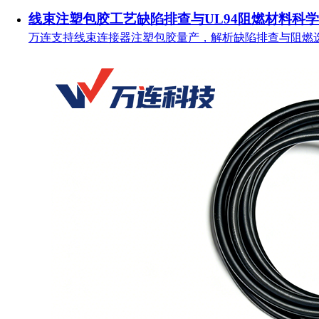
线束注塑包胶工艺缺陷排查与UL94阻燃材料科
万连支持线束连接器注塑包胶量产，解析缺陷排查与阻燃