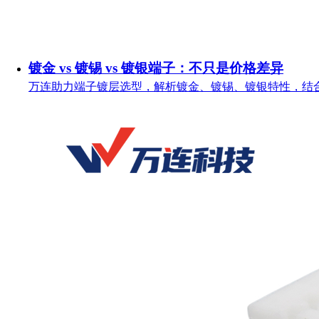
镀金 vs 镀锡 vs 镀银端子：不只是价格差异
万连助力端子镀层选型，解析镀金、镀锡、镀银特性，结