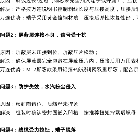
原因：剥线过长/过短（铜芯未完全插入端子或外露）、压
解决：严格按万连说明书控制剥线长度与压接高度，压接后
万连优势：端子采用黄金镀铜材质，压接后弹性恢复性好，
问题2：屏蔽层连接不良，信号受干扰
原因：屏蔽层未压接到位、屏蔽压片松动；
解决：确保屏蔽层完全包裹在屏蔽压片内，压接后用万用表检
万连优势：M12屏蔽款采用铝箔+镀锡铜网双重屏蔽，配合屏
问题3：防护失效，水汽粉尘侵入
原因：密封圈错位、后螺母未拧紧；
解决：组装时确认密封圈嵌入凹槽，按推荐扭矩拧紧后螺母，万
问题4：线缆受力拉扯，端子脱落