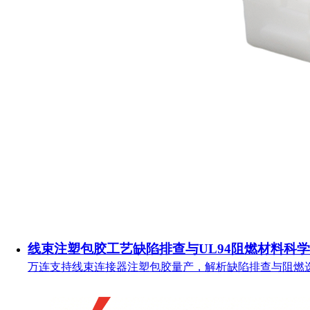
线束注塑包胶工艺缺陷排查与UL94阻燃材料科
万连支持线束连接器注塑包胶量产，解析缺陷排查与阻燃