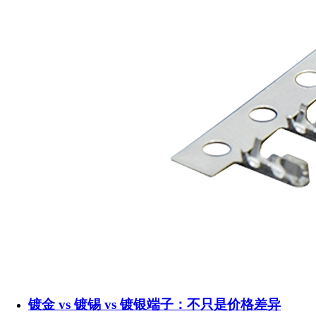
镀金 vs 镀锡 vs 镀银端子：不只是价格差异