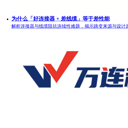
为什么「好连接器 + 差线缆」等于差性能
解析连接器与线缆阻抗连续性难题，揭示跳变来源与设计