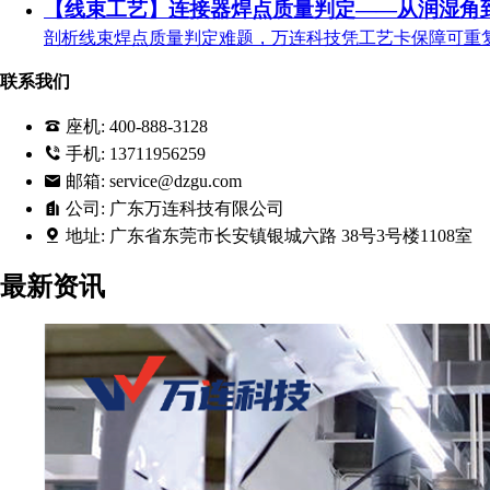
【线束工艺】连接器焊点质量判定——从润湿角
剖析线束焊点质量判定难题，万连科技凭工艺卡保障可重
联系我们
座机:
400-888-3128
手机:
13711956259
邮箱:
service@dzgu.com
公司:
广东万连科技有限公司
地址:
广东省东莞市长安镇银城六路 38号3号楼1108室
最新资讯