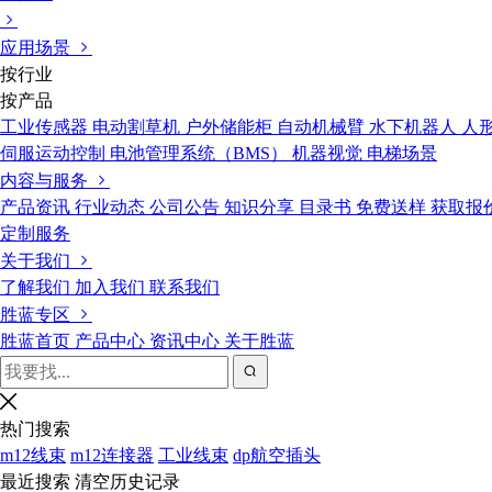
应用场景
按行业
按产品
工业传感器
电动割草机
户外储能柜
自动机械臂
水下机器人
人
伺服运动控制
电池管理系统（BMS）
机器视觉
电梯场景
内容与服务
产品资讯
行业动态
公司公告
知识分享
目录书
免费送样
获取报
定制服务
关于我们
了解我们
加入我们
联系我们
胜蓝专区
胜蓝首页
产品中心
资讯中心
关于胜蓝
热门搜索
m12线束
m12连接器
工业线束
dp航空插头
最近搜索
清空历史记录