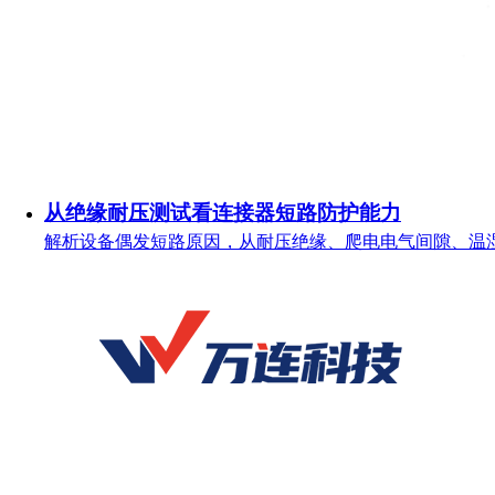
从绝缘耐压测试看连接器短路防护能力
解析设备偶发短路原因，从耐压绝缘、爬电电气间隙、温