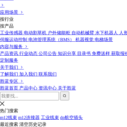
应用场景
按行业
按产品
工业传感器
电动割草机
户外储能柜
自动机械臂
水下机器人
人
伺服运动控制
电池管理系统（BMS）
机器视觉
电梯场景
内容与服务
产品资讯
行业动态
公司公告
知识分享
目录书
免费送样
获取报
定制服务
关于我们
了解我们
加入我们
联系我们
胜蓝专区
胜蓝首页
产品中心
资讯中心
关于胜蓝
热门搜索
m12线束
m12连接器
工业线束
dp航空插头
最近搜索
清空历史记录