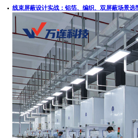
线束屏蔽设计实战：铝箔、编织、双屏蔽场景选