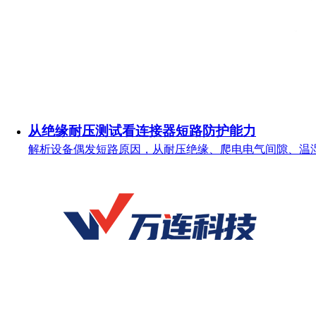
从绝缘耐压测试看连接器短路防护能力
解析设备偶发短路原因，从耐压绝缘、爬电电气间隙、温