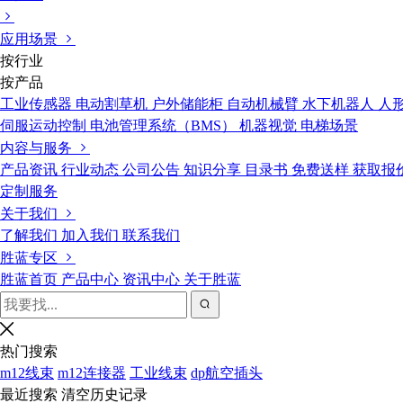
应用场景
按行业
按产品
工业传感器
电动割草机
户外储能柜
自动机械臂
水下机器人
人
伺服运动控制
电池管理系统（BMS）
机器视觉
电梯场景
内容与服务
产品资讯
行业动态
公司公告
知识分享
目录书
免费送样
获取报
定制服务
关于我们
了解我们
加入我们
联系我们
胜蓝专区
胜蓝首页
产品中心
资讯中心
关于胜蓝
热门搜索
m12线束
m12连接器
工业线束
dp航空插头
最近搜索
清空历史记录