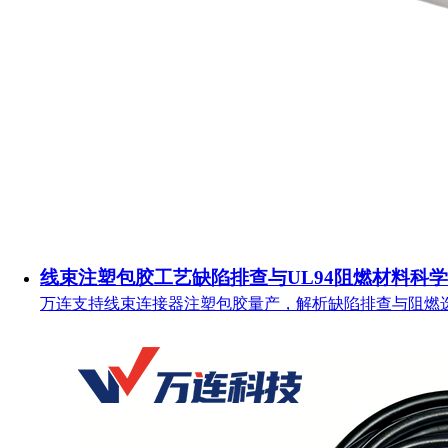
线束注塑包胶工艺缺陷排查与UL94阻燃材料科
万连支持线束连接器注塑包胶量产，解析缺陷排查与阻燃