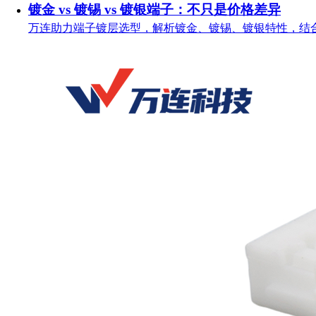
镀金 vs 镀锡 vs 镀银端子：不只是价格差异
万连助力端子镀层选型，解析镀金、镀锡、镀银特性，结