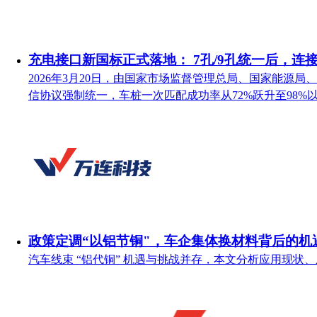
充电接口新国标正式落地： 7孔/9孔统一后，连
2026年3月20日，由国家市场监督管理总局、国家能源局、
信协议强制统一，车桩一次匹配成功率从72%跃升至98
政策定调“以铝节铜"，车企集体换材料背后的机
汽车线束 “铝代铜” 机遇与挑战并存，本文分析应用现状