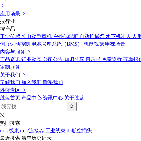
应用场景
按行业
按产品
工业传感器
电动割草机
户外储能柜
自动机械臂
水下机器人
人
伺服运动控制
电池管理系统（BMS）
机器视觉
电梯场景
内容与服务
产品资讯
行业动态
公司公告
知识分享
目录书
免费送样
获取报
定制服务
关于我们
了解我们
加入我们
联系我们
胜蓝专区
胜蓝首页
产品中心
资讯中心
关于胜蓝
热门搜索
m12线束
m12连接器
工业线束
dp航空插头
最近搜索
清空历史记录