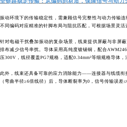
全链路稳定传输：从编码到材质，保障信号与动力
振动环境下的传输稳定性，需兼顾信号完整性与动力传输连
不同编码对应精准的针脚布局与阻抗匹配，可根据场景灵活
针对电磁干扰叠加振动的复杂场景，线束提供屏蔽与非屏蔽双
排布减少信号串扰。导体采用高纯度镀锡铜，配合AWM246
压300V，线径覆盖PG7规格，适配0.34mm²等细规格导
此外，线束还具备可靠的应力消除能力——连接器与线缆衔
（弯曲半径≥6倍线径）后，导体断裂率为0，信号传输误差≤