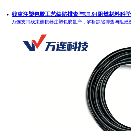
线束注塑包胶工艺缺陷排查与UL94阻燃材料科
万连支持线束连接器注塑包胶量产，解析缺陷排查与阻燃