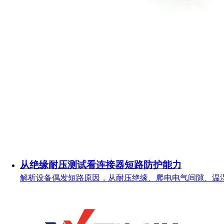
从绝缘耐压测试看连接器短路防护能力
解析设备偶发短路原因，从耐压绝缘、爬电电气间隙、温