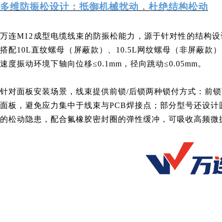
多维防振松设计：抵御机械扰动，杜绝结构松动
万连
M12成型电缆线束
的防振松能力，源于针对性的结构设计
搭配10L直纹螺母（屏蔽款）、10.5L网纹螺母（非屏蔽款
速度振动环境下轴向位移≤0.1mm，径向跳动≤0.05mm。
针对面板安装场景，线束提供前锁/后锁两种锁付方式：前锁
面板，避免应力集中于线束与PCB焊接点；部分型号还设
的松动隐患，配合氟橡胶密封圈的弹性缓冲，可吸收高频微