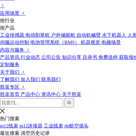
应用场景
按行业
按产品
工业传感器
电动割草机
户外储能柜
自动机械臂
水下机器人
人
伺服运动控制
电池管理系统（BMS）
机器视觉
电梯场景
内容与服务
产品资讯
行业动态
公司公告
知识分享
目录书
免费送样
获取报
定制服务
关于我们
了解我们
加入我们
联系我们
胜蓝专区
胜蓝首页
产品中心
资讯中心
关于胜蓝
热门搜索
m12线束
m12连接器
工业线束
dp航空插头
最近搜索
清空历史记录