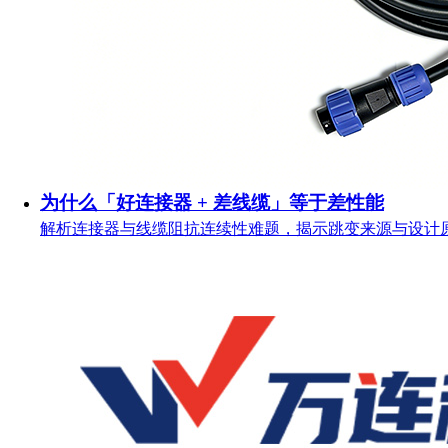
为什么「好连接器 + 差线缆」等于差性能
解析连接器与线缆阻抗连续性难题，揭示跳变来源与设计