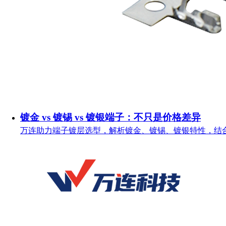
镀金 vs 镀锡 vs 镀银端子：不只是价格差异
万连助力端子镀层选型，解析镀金、镀锡、镀银特性，结