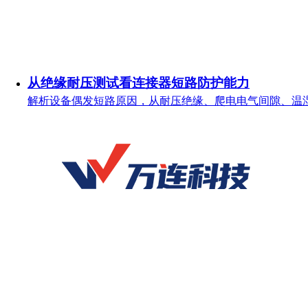
从绝缘耐压测试看连接器短路防护能力
解析设备偶发短路原因，从耐压绝缘、爬电电气间隙、温