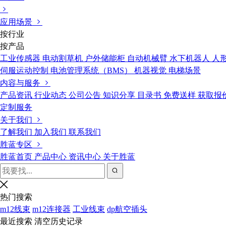
应用场景
按行业
按产品
工业传感器
电动割草机
户外储能柜
自动机械臂
水下机器人
人
伺服运动控制
电池管理系统（BMS）
机器视觉
电梯场景
内容与服务
产品资讯
行业动态
公司公告
知识分享
目录书
免费送样
获取报
定制服务
关于我们
了解我们
加入我们
联系我们
胜蓝专区
胜蓝首页
产品中心
资讯中心
关于胜蓝
热门搜索
m12线束
m12连接器
工业线束
dp航空插头
最近搜索
清空历史记录