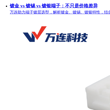
镀金 vs 镀锡 vs 镀银端子：不只是价格差异
万连助力端子镀层选型，解析镀金、镀锡、镀银特性，结