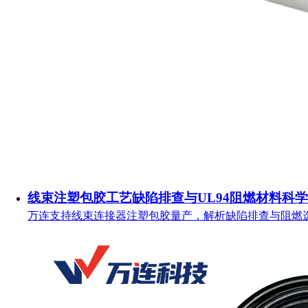
线束注塑包胶工艺缺陷排查与UL94阻燃材料科
万连支持线束连接器注塑包胶量产，解析缺陷排查与阻燃