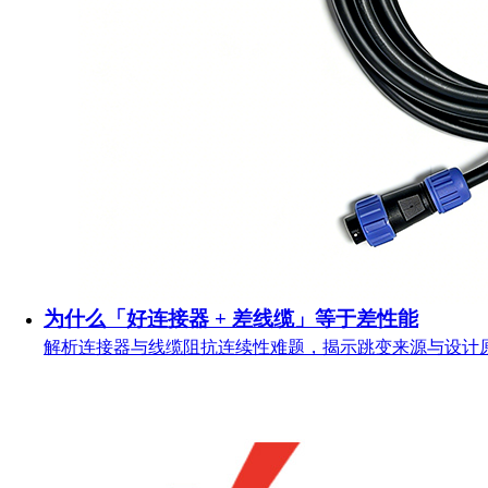
为什么「好连接器 + 差线缆」等于差性能
解析连接器与线缆阻抗连续性难题，揭示跳变来源与设计