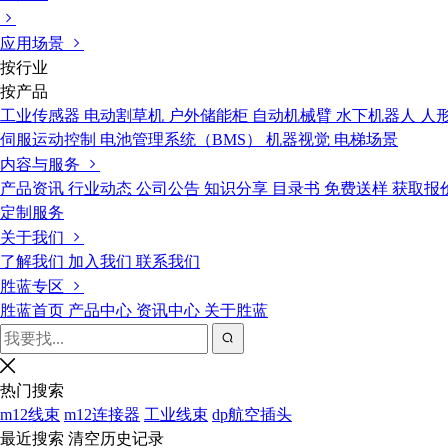
应用场景
按行业
按产品
工业传感器
电动割草机
户外储能柜
自动机械臂
水下机器人
人
伺服运动控制
电池管理系统（BMS）
机器视觉
电梯场景
内容与服务
产品资讯
行业动态
公司公告
知识分享
目录书
免费送样
获取报
定制服务
关于我们
了解我们
加入我们
联系我们
胜蓝专区
胜蓝首页
产品中心
资讯中心
关于胜蓝
热门搜索
m12线束
m12连接器
工业线束
dp航空插头
最近搜索
清空历史记录