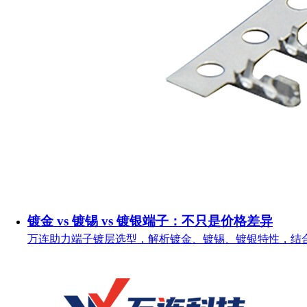
镀金 vs 镀锡 vs 镀银端子：不只是价格差异
万连助力端子镀层选型，解析镀金、镀锡、镀银特性，结