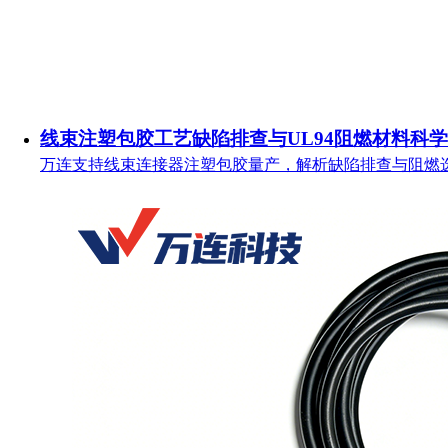
线束注塑包胶工艺缺陷排查与UL94阻燃材料科
万连支持线束连接器注塑包胶量产，解析缺陷排查与阻燃