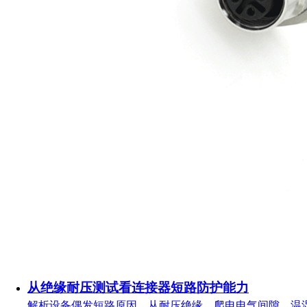
从绝缘耐压测试看连接器短路防护能力
解析设备偶发短路原因，从耐压绝缘、爬电电气间隙、温