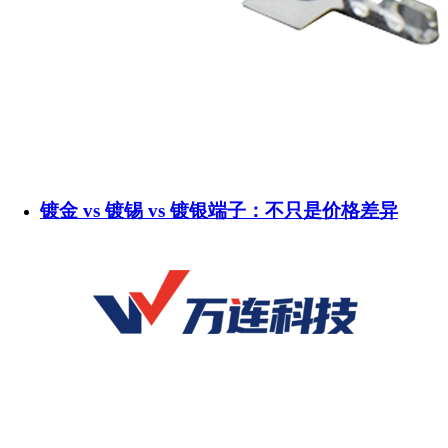
镀金 vs 镀锡 vs 镀银端子：不只是价格差异