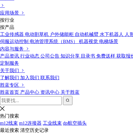
应用场景
按行业
按产品
工业传感器
电动割草机
户外储能柜
自动机械臂
水下机器人
人
伺服运动控制
电池管理系统（BMS）
机器视觉
电梯场景
内容与服务
产品资讯
行业动态
公司公告
知识分享
目录书
免费送样
获取报
定制服务
关于我们
了解我们
加入我们
联系我们
胜蓝专区
胜蓝首页
产品中心
资讯中心
关于胜蓝
热门搜索
m12线束
m12连接器
工业线束
dp航空插头
最近搜索
清空历史记录