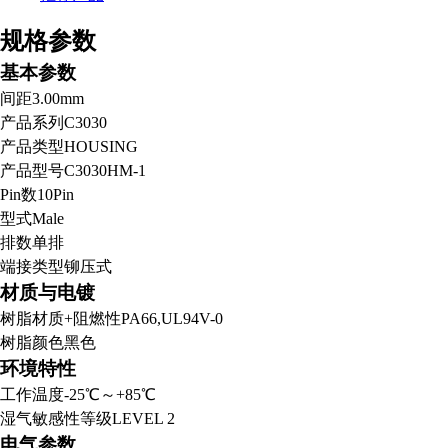
规格参数
基本参数
间距
3.00mm
产品系列
C3030
产品类型
HOUSING
产品型号
C3030HM-1
Pin数
10Pin
型式
Male
排数
单排
端接类型
铆压式
材质与电镀
树脂材质+阻燃性
PA66,UL94V-0
树脂颜色
黑色
环境特性
工作温度
-25℃～+85℃
湿气敏感性等级
LEVEL 2
电气参数