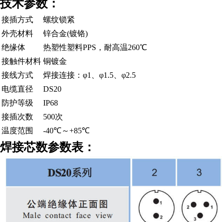
技术参数：
接插方式
螺纹锁紧
外壳材料
锌合金(镀铬)
绝缘体
热塑性塑料PPS，耐高温260℃
接触件材料
铜镀金
接线方式
焊接连接：φ1、φ1.5、φ2.5
电缆直径
DS20
防护等级
IP68
接插次数
500次
温度范围
-40℃～+85℃
焊接芯数参数表：