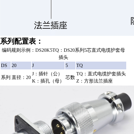
系列配置表：
编码规则示例：DS20K5TQ：DS20系列5芯直式电缆护套母
插头
DS
20
J
5
TQ
J：插针（公）
TQ：直式电缆护套插头
系列
直径：20
芯数
K：插孔（母）
Z：方形法兰插座