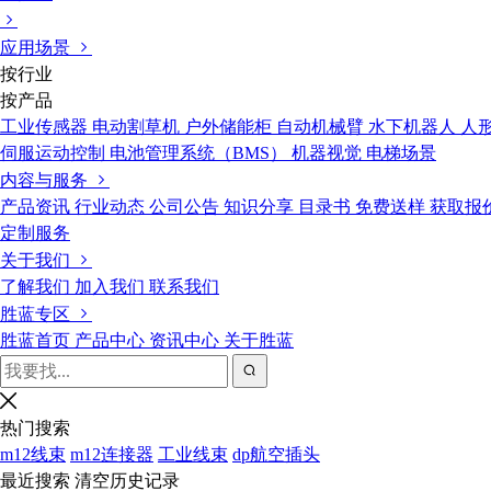
应用场景
按行业
按产品
工业传感器
电动割草机
户外储能柜
自动机械臂
水下机器人
人
伺服运动控制
电池管理系统（BMS）
机器视觉
电梯场景
内容与服务
产品资讯
行业动态
公司公告
知识分享
目录书
免费送样
获取报
定制服务
关于我们
了解我们
加入我们
联系我们
胜蓝专区
胜蓝首页
产品中心
资讯中心
关于胜蓝
热门搜索
m12线束
m12连接器
工业线束
dp航空插头
最近搜索
清空历史记录