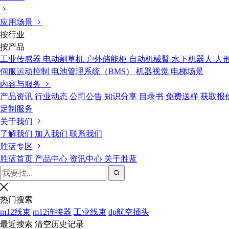
应用场景
按行业
按产品
工业传感器
电动割草机
户外储能柜
自动机械臂
水下机器人
人
伺服运动控制
电池管理系统（BMS）
机器视觉
电梯场景
内容与服务
产品资讯
行业动态
公司公告
知识分享
目录书
免费送样
获取报
定制服务
关于我们
了解我们
加入我们
联系我们
胜蓝专区
胜蓝首页
产品中心
资讯中心
关于胜蓝
热门搜索
m12线束
m12连接器
工业线束
dp航空插头
最近搜索
清空历史记录