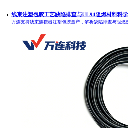
线束注塑包胶工艺缺陷排查与UL94阻燃材料科
万连支持线束连接器注塑包胶量产，解析缺陷排查与阻燃