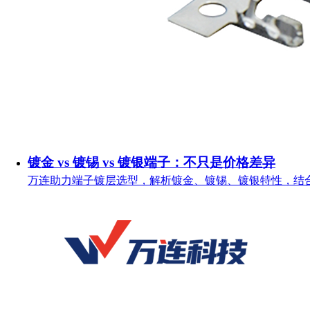
镀金 vs 镀锡 vs 镀银端子：不只是价格差异
万连助力端子镀层选型，解析镀金、镀锡、镀银特性，结