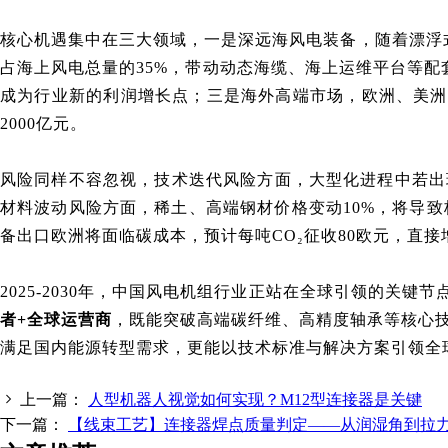
核心机遇集中在三大领域
，
一是深远海风电装备，随着漂浮式技
占海上风电总量的35%，带动动态海缆、海上运维平台等配套产
成为行业新的利润增长点；三是海外高端市场，欧洲、美洲
2000亿元。
风险同样不容忽视
，
技术迭代风险方面，大型化进程中若出
材料波动风险方面，稀土、高端钢材价格变动10%，将导致
备出口欧洲将面临碳成本，预计每吨CO₂征收80欧元，直接增
2025-2030年，中国风电机组行业正站在全球引领的关键节
者+全球运营商
，
既能突破高端碳纤维、高精度轴承等核心
满足国内能源转型需求，更能以技术标准与解决方案引领全
上一篇：
人型机器人视觉如何实现？M12型连接器是关键
下一篇：
【线束工艺】连接器焊点质量判定——从润湿角到拉