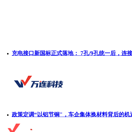
充电接口新国标正式落地： 7孔/9孔统一后，连
政策定调“以铝节铜"，车企集体换材料背后的机