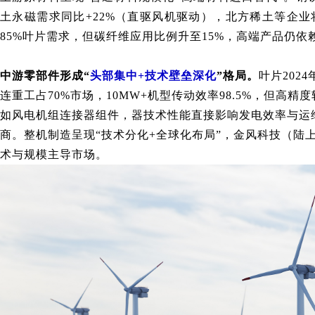
土永磁需求同比+22%（直驱风机驱动），北方稀土等企业
85%叶片需求，但碳纤维应用比例升至15%，高端产品仍依
中游零部件形成“
头部集中+技术壁垒深化
”格局。
叶片202
连重工占70%市场，10MW+机型传动效率98.5%，但高精
如风电机组连接器组件，器技术性能直接影响发电效率与运
商。
整机制造呈现“技术分化+全球化布局”
，
金风科技（陆上
术与规模主导市场。