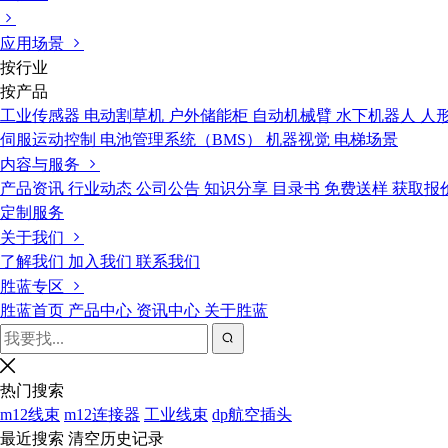
应用场景
按行业
按产品
工业传感器
电动割草机
户外储能柜
自动机械臂
水下机器人
人
伺服运动控制
电池管理系统（BMS）
机器视觉
电梯场景
内容与服务
产品资讯
行业动态
公司公告
知识分享
目录书
免费送样
获取报
定制服务
关于我们
了解我们
加入我们
联系我们
胜蓝专区
胜蓝首页
产品中心
资讯中心
关于胜蓝
热门搜索
m12线束
m12连接器
工业线束
dp航空插头
最近搜索
清空历史记录