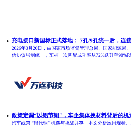
充电接口新国标正式落地： 7孔/9孔统一后，连
2026年3月20日，由国家市场监督管理总局、国家能源局、
信协议强制统一，车桩一次匹配成功率从72%跃升至98
政策定调“以铝节铜"，车企集体换材料背后的机
汽车线束 “铝代铜” 机遇与挑战并存，本文分析应用现状