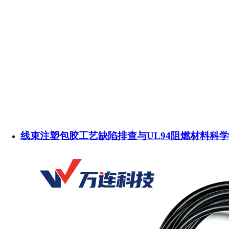
线束注塑包胶工艺缺陷排查与UL94阻燃材料科