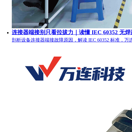
连接器端接别只看拉拔力｜读懂 IEC 60352 无
剖析设备连接器端接故障原因，解读 IEC 60352 标准