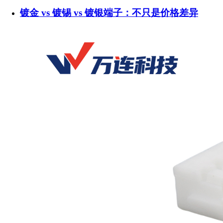
镀金 vs 镀锡 vs 镀银端子：不只是价格差异