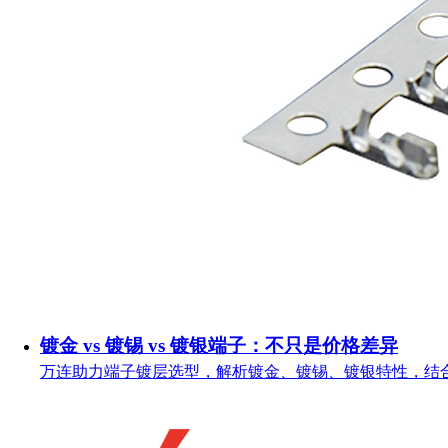
镀金 vs 镀锡 vs 镀银端子：不只是价格差异
万连助力端子镀层选型，解析镀金、镀锡、镀银特性，结