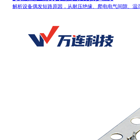
解析设备偶发短路原因，从耐压绝缘、爬电电气间隙、温