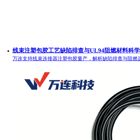
线束注塑包胶工艺缺陷排查与UL94阻燃材料科
万连支持线束连接器注塑包胶量产，解析缺陷排查与阻燃