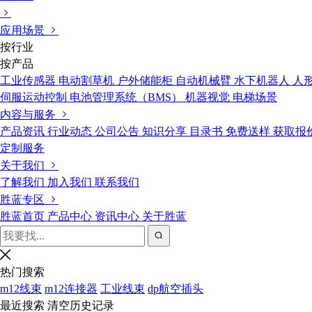
应用场景
按行业
按产品
工业传感器
电动割草机
户外储能柜
自动机械臂
水下机器人
人
伺服运动控制
电池管理系统（BMS）
机器视觉
电梯场景
内容与服务
产品资讯
行业动态
公司公告
知识分享
目录书
免费送样
获取报
定制服务
关于我们
了解我们
加入我们
联系我们
胜蓝专区
胜蓝首页
产品中心
资讯中心
关于胜蓝
热门搜索
m12线束
m12连接器
工业线束
dp航空插头
最近搜索
清空历史记录