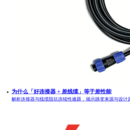
为什么「好连接器 + 差线缆」等于差性能
解析连接器与线缆阻抗连续性难题，揭示跳变来源与设计