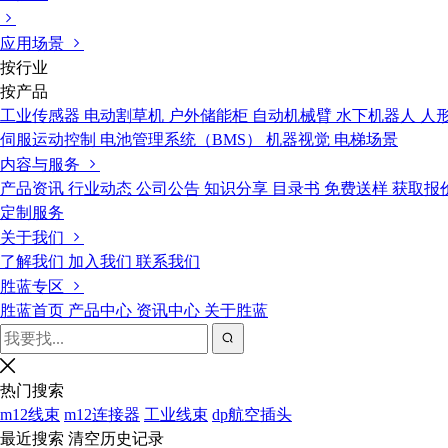
应用场景
按行业
按产品
工业传感器
电动割草机
户外储能柜
自动机械臂
水下机器人
人
伺服运动控制
电池管理系统（BMS）
机器视觉
电梯场景
内容与服务
产品资讯
行业动态
公司公告
知识分享
目录书
免费送样
获取报
定制服务
关于我们
了解我们
加入我们
联系我们
胜蓝专区
胜蓝首页
产品中心
资讯中心
关于胜蓝
热门搜索
m12线束
m12连接器
工业线束
dp航空插头
最近搜索
清空历史记录