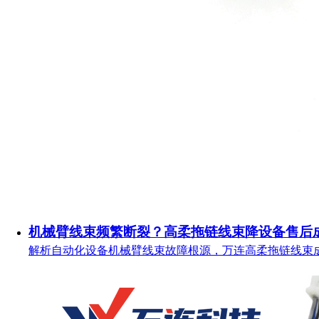
机械臂线束频繁断裂？高柔拖链线束降设备售后
解析自动化设备机械臂线束故障根源，万连高柔拖链线束