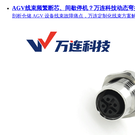
AGV线束频繁断芯、间歇停机？万连科技动态弯
剖析仓储 AGV 设备线束故障痛点，万连定制化线束方