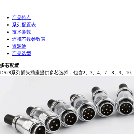
产品特点
系列配置表
技术参数
焊接芯数参数表
资源池
产品选型
多芯配置
DS28系列插头插座提供多芯选择，包含2、3、4、7、8、9、10