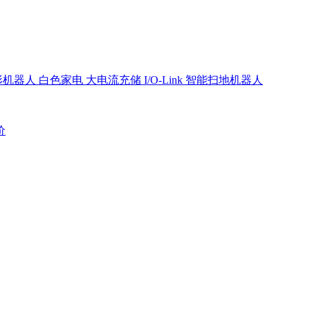
形机器人
白色家电
大电流充储
I/O-Link
智能扫地机器人
价