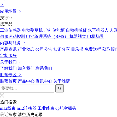
应用场景
按行业
按产品
工业传感器
电动割草机
户外储能柜
自动机械臂
水下机器人
人
伺服运动控制
电池管理系统（BMS）
机器视觉
电梯场景
内容与服务
产品资讯
行业动态
公司公告
知识分享
目录书
免费送样
获取报
定制服务
关于我们
了解我们
加入我们
联系我们
胜蓝专区
胜蓝首页
产品中心
资讯中心
关于胜蓝
热门搜索
m12线束
m12连接器
工业线束
dp航空插头
最近搜索
清空历史记录