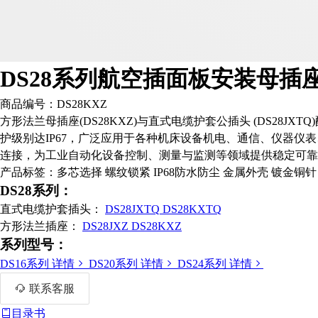
DS28系列航空插面板安装母插
商品编号：
DS28KXZ
方形法兰母插座(DS28KXZ)与直式电缆护套公插头 (DS2
护级别达IP67，广泛应用于各种机床设备机电、通信、仪器
连接，为工业自动化设备控制、测量与监测等领域提供稳定可靠
产品标签：多芯选择 螺纹锁紧 IP68防水防尘 金属外壳 镀金铜针
DS28系列：
直式电缆护套插头：
DS28JXTQ
DS28KXTQ
方形法兰插座：
DS28JXZ
DS28KXZ
系列型号：
DS16系列
详情
DS20系列
详情
DS24系列
详情
联系客服
目录书