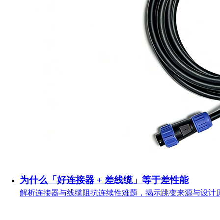
为什么「好连接器 + 差线缆」等于差性能
解析连接器与线缆阻抗连续性难题，揭示跳变来源与设计