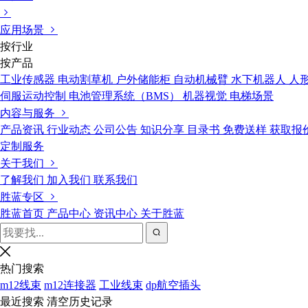
应用场景
按行业
按产品
工业传感器
电动割草机
户外储能柜
自动机械臂
水下机器人
人
伺服运动控制
电池管理系统（BMS）
机器视觉
电梯场景
内容与服务
产品资讯
行业动态
公司公告
知识分享
目录书
免费送样
获取报
定制服务
关于我们
了解我们
加入我们
联系我们
胜蓝专区
胜蓝首页
产品中心
资讯中心
关于胜蓝
热门搜索
m12线束
m12连接器
工业线束
dp航空插头
最近搜索
清空历史记录