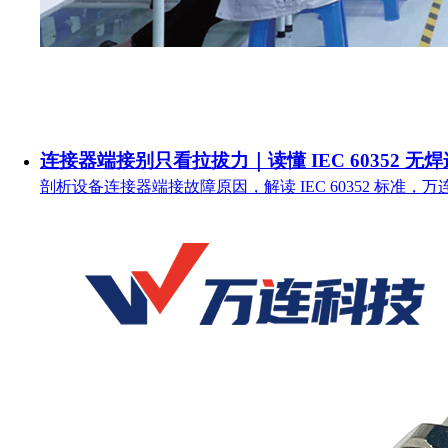
连接器端接别只看拉拔力｜读懂 IEC 60352 无
剖析设备连接器端接故障原因，解读 IEC 60352 标准