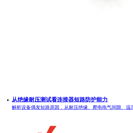
从绝缘耐压测试看连接器短路防护能力
解析设备偶发短路原因，从耐压绝缘、爬电电气间隙、温