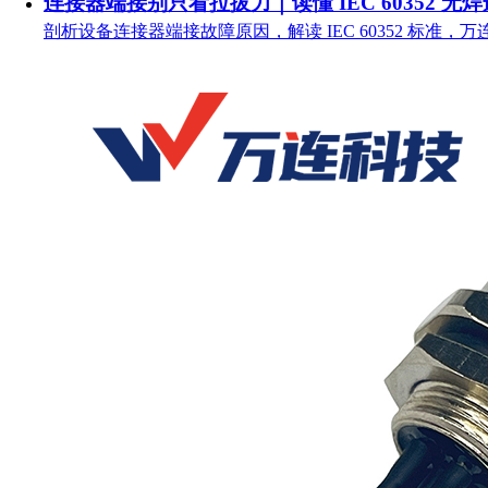
连接器端接别只看拉拔力｜读懂 IEC 60352 无
剖析设备连接器端接故障原因，解读 IEC 60352 标准