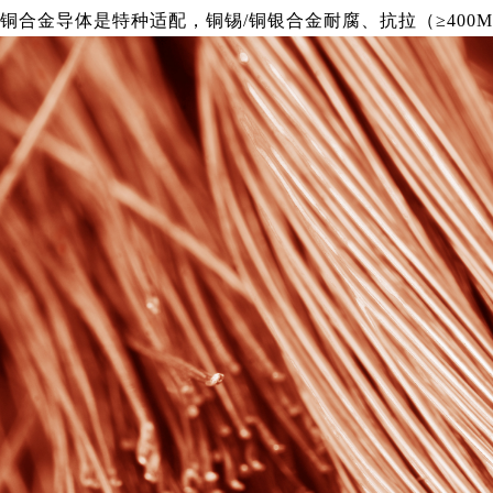
铜合金导体是特种适配，铜锡/铜银合金耐腐、抗拉（≥40