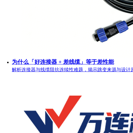
为什么「好连接器 + 差线缆」等于差性能
解析连接器与线缆阻抗连续性难题，揭示跳变来源与设计