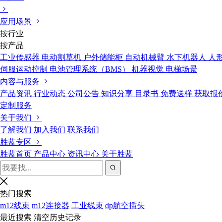
应用场景
按行业
按产品
工业传感器
电动割草机
户外储能柜
自动机械臂
水下机器人
人
伺服运动控制
电池管理系统（BMS）
机器视觉
电梯场景
内容与服务
产品资讯
行业动态
公司公告
知识分享
目录书
免费送样
获取报
定制服务
关于我们
了解我们
加入我们
联系我们
胜蓝专区
胜蓝首页
产品中心
资讯中心
关于胜蓝
热门搜索
m12线束
m12连接器
工业线束
dp航空插头
最近搜索
清空历史记录