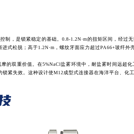
准）的精度控制，是锁紧稳定的基础。0.8-1.2N·m的扭矩区间
现渐进式松脱；高于1.2N·m，螺纹牙面应力超过PA66+玻
摩的双重价值。在5%NaCl盐雾环境中，耐盐雾时间远超化工
的锁紧失效。这种设计使M12成型式连接器在海洋平台、化