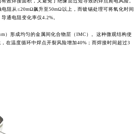
铜芯的有效焊接面积，又避免了绝缘层过短导致的焊点爬电风险
电阻从≤20mΩ飙升至50mΩ以上，而镀锡处理可将氧化时间
导通电阻变化率仅4.2%。
0.8μm）形成均匀的金属间化合物层（IMC）。这种微观结构使
变脆，在温度循环中焊点开裂风险增加40%；而焊接时间超过3