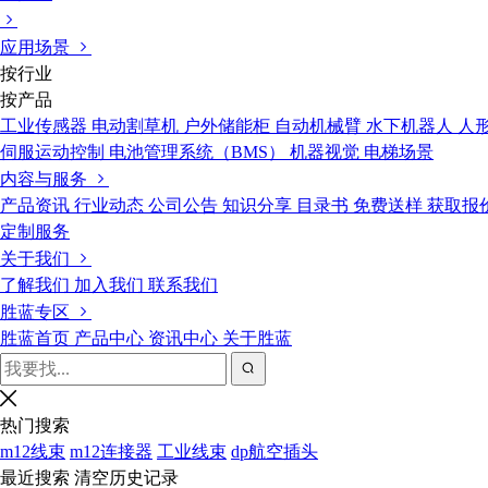
应用场景
按行业
按产品
工业传感器
电动割草机
户外储能柜
自动机械臂
水下机器人
人
伺服运动控制
电池管理系统（BMS）
机器视觉
电梯场景
内容与服务
产品资讯
行业动态
公司公告
知识分享
目录书
免费送样
获取报
定制服务
关于我们
了解我们
加入我们
联系我们
胜蓝专区
胜蓝首页
产品中心
资讯中心
关于胜蓝
热门搜索
m12线束
m12连接器
工业线束
dp航空插头
最近搜索
清空历史记录