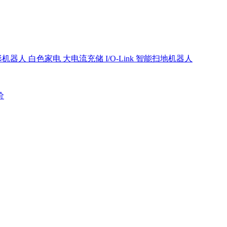
形机器人
白色家电
大电流充储
I/O-Link
智能扫地机器人
价