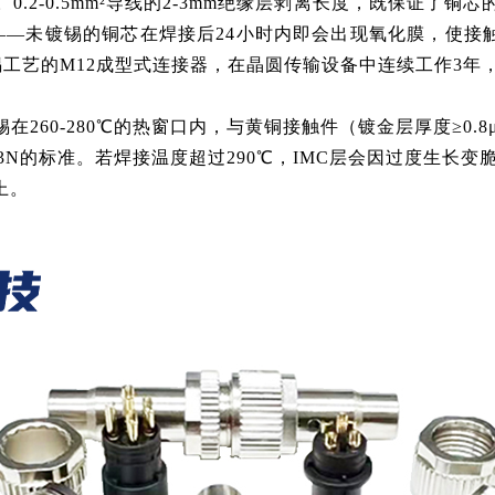
.2-0.5mm²导线的2-3mm绝缘层剥离长度，既保证了
——未镀锡的铜芯在焊接后24小时内即会出现氧化膜，使接触
工艺的M12成型式连接器，在晶圆传输设备中连续工作3年，
铅焊锡在260-280℃的热窗口内，与黄铜接触件（镀金层厚度≥
业3N的标准。若焊接温度超过290℃，IMC层会因过度生长
上。