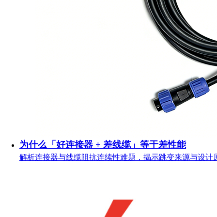
为什么「好连接器 + 差线缆」等于差性能
解析连接器与线缆阻抗连续性难题，揭示跳变来源与设计