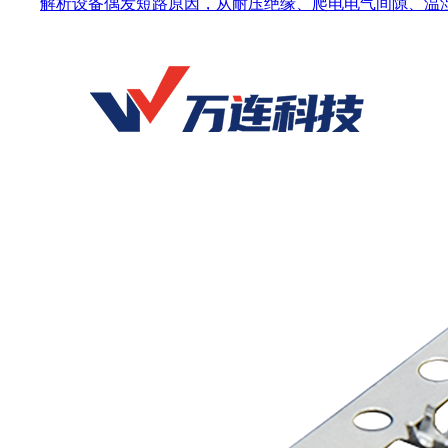
解析设备偶发短路原因，从耐压绝缘、爬电电气间隙、温