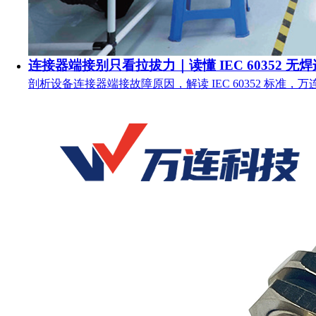
连接器端接别只看拉拔力｜读懂 IEC 60352 无
剖析设备连接器端接故障原因，解读 IEC 60352 标准