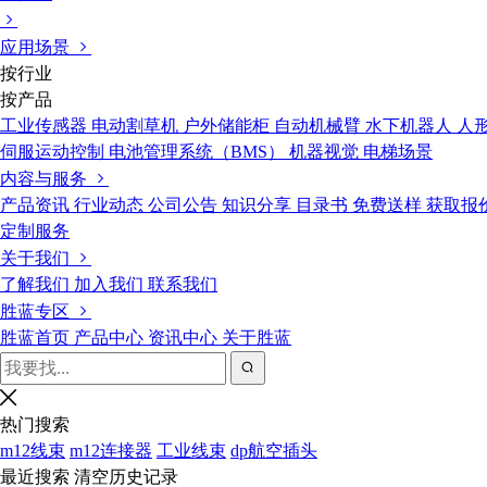
应用场景
按行业
按产品
工业传感器
电动割草机
户外储能柜
自动机械臂
水下机器人
人
伺服运动控制
电池管理系统（BMS）
机器视觉
电梯场景
内容与服务
产品资讯
行业动态
公司公告
知识分享
目录书
免费送样
获取报
定制服务
关于我们
了解我们
加入我们
联系我们
胜蓝专区
胜蓝首页
产品中心
资讯中心
关于胜蓝
热门搜索
m12线束
m12连接器
工业线束
dp航空插头
最近搜索
清空历史记录