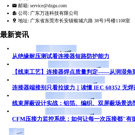
邮箱:
service@dzgu.com
公司:
广东万连科技有限公司
地址:
广东省东莞市长安镇银城六路 38号3号楼1108室
最新资讯
从绝缘耐压测试看连接器短路防护能力
【线束工艺】连接器焊点质量判定——从润湿角
连接器端接别只看拉拔力｜读懂 IEC 60352 无
线束屏蔽设计实战：铝箔、编织、双屏蔽场景选
CFM压接力监控系统：如何让每一次压接都"有