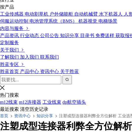
按产品
工业传感器
电动割草机
户外储能柜
自动机械臂
水下机器人
人
伺服运动控制
电池管理系统（BMS）
机器视觉
电梯场景
内容与服务
产品资讯
行业动态
公司公告
知识分享
目录书
免费送样
获取报
定制服务
关于我们
了解我们
加入我们
联系我们
胜蓝专区
胜蓝首页
产品中心
资讯中心
关于胜蓝
热门搜索
m12线束
m12连接器
工业线束
dp航空插头
最近搜索
清空历史记录
首页
资讯中心
知识分享
注塑成型连接器利弊全方位解析 工业选
注塑成型连接器利弊全方位解析