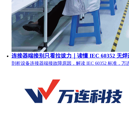
连接器端接别只看拉拔力｜读懂 IEC 60352 无
剖析设备连接器端接故障原因，解读 IEC 60352 标准