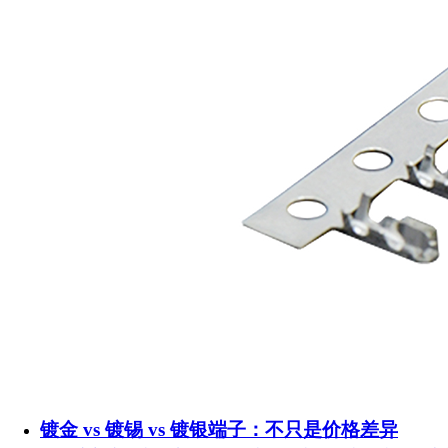
镀金 vs 镀锡 vs 镀银端子：不只是价格差异