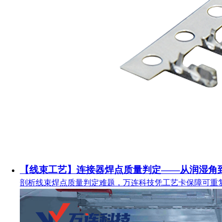
【线束工艺】连接器焊点质量判定——从润湿角
剖析线束焊点质量判定难题，万连科技凭工艺卡保障可重