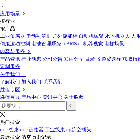
应用场景
按行业
按产品
工业传感器
电动割草机
户外储能柜
自动机械臂
水下机器人
人
伺服运动控制
电池管理系统（BMS）
机器视觉
电梯场景
内容与服务
产品资讯
行业动态
公司公告
知识分享
目录书
免费送样
获取报
定制服务
关于我们
了解我们
加入我们
联系我们
胜蓝专区
胜蓝首页
产品中心
资讯中心
关于胜蓝
热门搜索
m12线束
m12连接器
工业线束
dp航空插头
最近搜索
清空历史记录