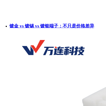
镀金 vs 镀锡 vs 镀银端子：不只是价格差异