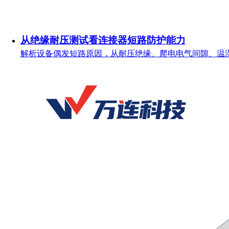
从绝缘耐压测试看连接器短路防护能力
解析设备偶发短路原因，从耐压绝缘、爬电电气间隙、温