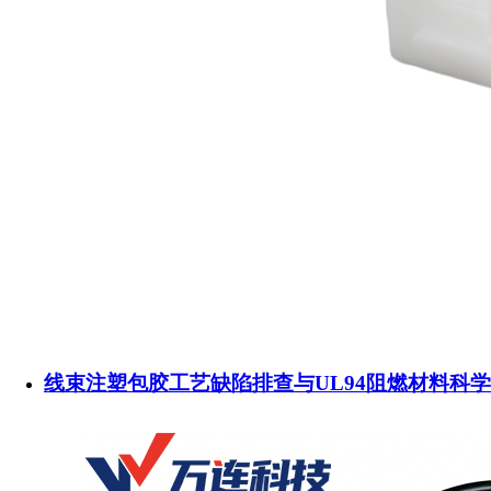
线束注塑包胶工艺缺陷排查与UL94阻燃材料科