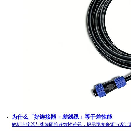
为什么「好连接器 + 差线缆」等于差性能
解析连接器与线缆阻抗连续性难题，揭示跳变来源与设计