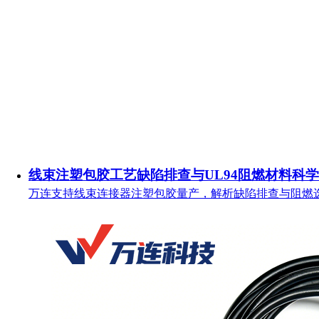
线束注塑包胶工艺缺陷排查与UL94阻燃材料科
万连支持线束连接器注塑包胶量产，解析缺陷排查与阻燃