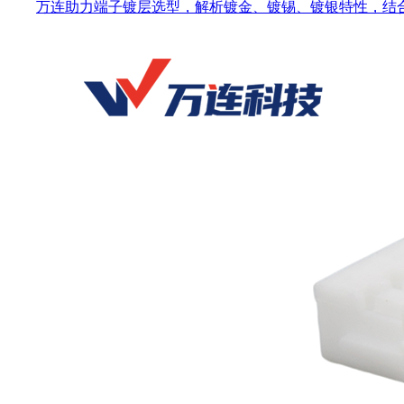
万连助力端子镀层选型，解析镀金、镀锡、镀银特性，结