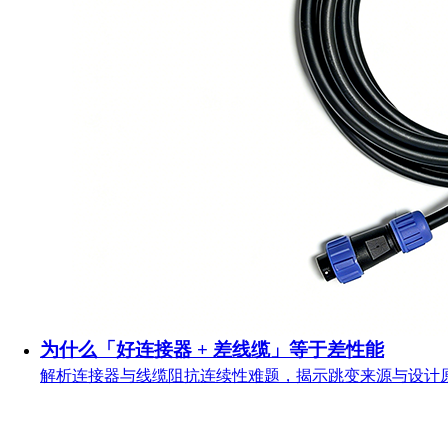
为什么「好连接器 + 差线缆」等于差性能
解析连接器与线缆阻抗连续性难题，揭示跳变来源与设计