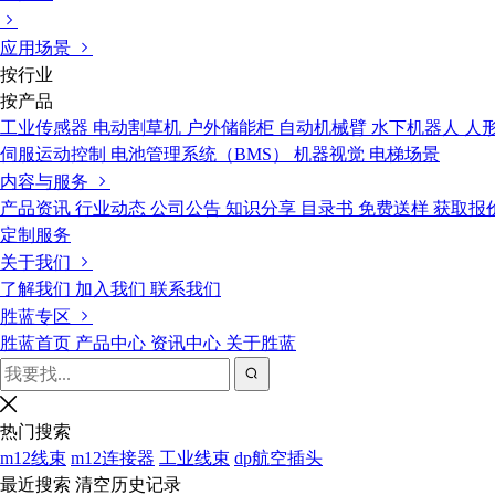
应用场景
按行业
按产品
工业传感器
电动割草机
户外储能柜
自动机械臂
水下机器人
人
伺服运动控制
电池管理系统（BMS）
机器视觉
电梯场景
内容与服务
产品资讯
行业动态
公司公告
知识分享
目录书
免费送样
获取报
定制服务
关于我们
了解我们
加入我们
联系我们
胜蓝专区
胜蓝首页
产品中心
资讯中心
关于胜蓝
热门搜索
m12线束
m12连接器
工业线束
dp航空插头
最近搜索
清空历史记录