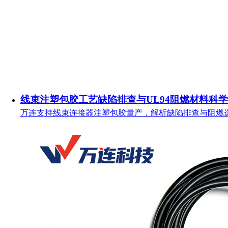
线束注塑包胶工艺缺陷排查与UL94阻燃材料科
万连支持线束连接器注塑包胶量产，解析缺陷排查与阻燃