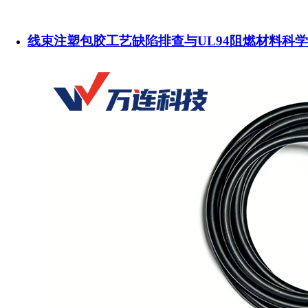
线束注塑包胶工艺缺陷排查与UL94阻燃材料科