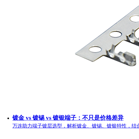
镀金 vs 镀锡 vs 镀银端子：不只是价格差异
万连助力端子镀层选型，解析镀金、镀锡、镀银特性，结