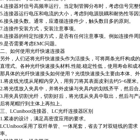
4.连接器对信号高频率运行。当定制管脚分布时，考虑信号完
5.连接器运行电压和电流的大小，考虑到电源脱耦和耐热性等因
6.接头接头数。通常，应遵循连接件少，触头数目多的原则。
7.连接件安装方式，安装注意事项。
8.连接器的特定扣接方式，是否有任何注意事项。例如连接件
9.是否需要考虑EMC问题。
二、如何使用光纤快速连接器
另外，人们还将光纤快速接头作为活接头，可将两条光纤构成的
直埋式。各种光纤快速接头材料.性能.稳定性低，使用寿命和成
那具体的光纤快速接头如何使用？光缆快速接头主要由本体、外
1.将皮线光缆从尾帽内穿入，用剪刀将其表面皮剥去约5~6厘
2.将光缆放入夹具中，并将外皮缘与夹具内的划线齐平，然后
3.用夹具切割光纤，切割好后，将光缆从夹具中取出，然后与
后将尾帽拧到主体上再扣上。
三、LCuniboot连接器、LC光纤连接器区别
1.紧凑的设计，满足高密度应用的要求。
LCUniboot采用了双纤单管、一体尾套，省去了对双链线
率。