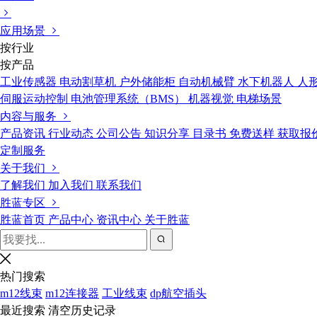
应用场景
按行业
按产品
工业传感器
电动割草机
户外储能柜
自动机械臂
水下机器人
人
伺服运动控制
电池管理系统（BMS）
机器视觉
电梯场景
内容与服务
产品资讯
行业动态
公司公告
知识分享
目录书
免费送样
获取报
定制服务
关于我们
了解我们
加入我们
联系我们
胜蓝专区
胜蓝首页
产品中心
资讯中心
关于胜蓝
热门搜索
m12线束
m12连接器
工业线束
dp航空插头
最近搜索
清空历史记录