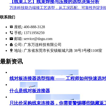
【线束工艺】线束焊接与压接的选型决策分析
万连科技助力端接工艺选型，从工况匹配、可靠性判定到
联系我们
座机:
400-888-3128
手机:
13711956259
邮箱:
service@dzgu.com
公司:
广东万连科技有限公司
地址:
广东省东莞市长安镇银城六路 38号3号楼1108室
最新资讯
线对板连接器选型指南 —— 工程师如何快速选
什么是线对板连接器
只比价采购线束连接器，你需要警惕哪些隐藏返