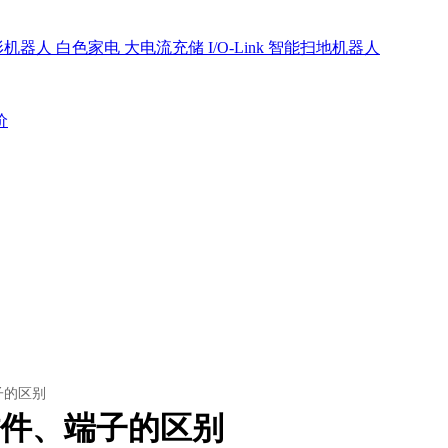
形机器人
白色家电
大电流充储
I/O-Link
智能扫地机器人
价
子的区别
件、端子的区别