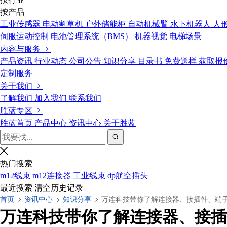
按产品
工业传感器
电动割草机
户外储能柜
自动机械臂
水下机器人
人
伺服运动控制
电池管理系统（BMS）
机器视觉
电梯场景
内容与服务
产品资讯
行业动态
公司公告
知识分享
目录书
免费送样
获取报
定制服务
关于我们
了解我们
加入我们
联系我们
胜蓝专区
胜蓝首页
产品中心
资讯中心
关于胜蓝
热门搜索
m12线束
m12连接器
工业线束
dp航空插头
最近搜索
清空历史记录
首页
资讯中心
知识分享
万连科技带你了解连接器、接插件、端
万连科技带你了解连接器、接插