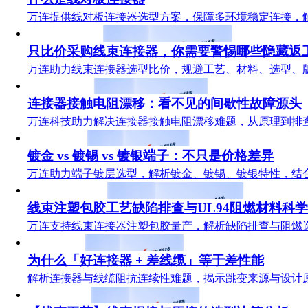
万连提供线对板连接器选型方案，保障多环境稳定连接，
只比价采购线束连接器，你需要警惕哪些隐藏返
万连助力线束连接器选型比价，规避工艺、材料、选型、
连接器接触电阻漂移：看不见的间歇性故障源头
万连科技助力解决连接器接触电阻漂移难题，从原理到排
镀金 vs 镀锡 vs 镀银端子：不只是价格差异
万连助力端子镀层选型，解析镀金、镀锡、镀银特性，结
线束注塑包胶工艺缺陷排查与UL94阻燃材料科
万连支持线束连接器注塑包胶量产，解析缺陷排查与阻燃
为什么「好连接器 + 差线缆」等于差性能
解析连接器与线缆阻抗连续性难题，揭示跳变来源与设计